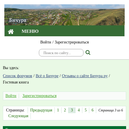
МЕНЮ
Войти
/
Зарегистрироваться
Вы здесь:
Список форумов
/
Всё о Бичуре
/
Отзывы о сайте Бичура.ру
/
Гостевая книга
Войти
Зарегистрироваться
Страницы:
Предыдущая
1
2
3
4
5
6
Страница 3 из 6
Следующая