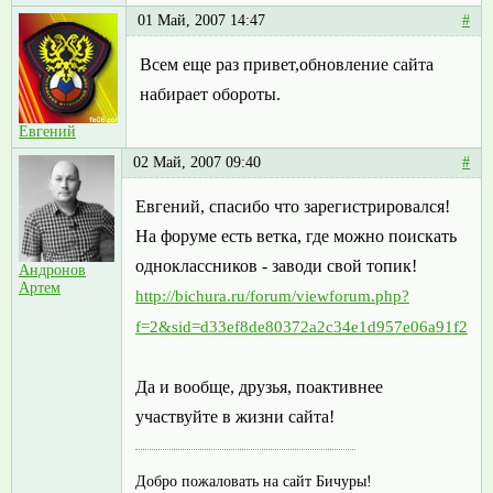
01 Май, 2007 14:47
#
Всем еще раз привет,обновление сайта
набирает обороты.
Евгений
02 Май, 2007 09:40
#
Евгений, спасибо что зарегистрировался!
На форуме есть ветка, где можно поискать
одноклассников - заводи свой топик!
Андронов
Артем
http://bichura.ru/forum/viewforum.php?
f=2&sid=d33ef8de80372a2c34e1d957e06a91f2
Да и вообще, друзья, поактивнее
участвуйте в жизни сайта!
Добро пожаловать на сайт Бичуры!