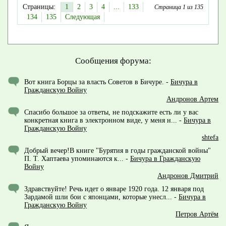
Страницы:
1
2
3
4
...
133
Страница 1 из 135
134
135
Следующая
Сообщения форума:
Вот книга Борцы за власть Советов в Бичуре.
-
Бичура в
Гражданскую Войну
Андронов Артем
Спасибо большое за ответы, не подскажите есть ли у вас
конкретная книга в электронном виде, у меня н...
-
Бичура в
Гражданскую Войну
shtefa
Добрый вечер!В книге "Бурятия в годы гражданской войны"
П. Т. Хаптаева упоминаются к...
-
Бичура в Гражданскую
Войну
Андронов Дмитрий
Здравствуйте! Речь идет о январе 1920 года. 12 января под
Зардамой шли бои с японцами, которые унесл...
-
Бичура в
Гражданскую Войну
Петров Артём