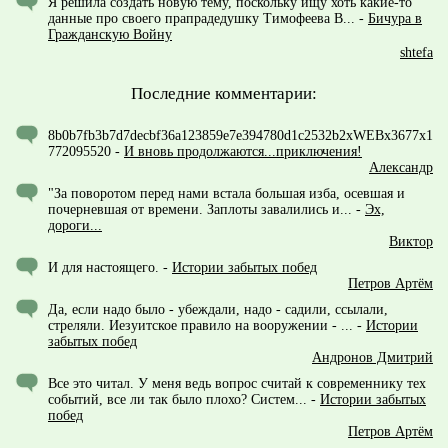
Я решила создать новую тему, поскольку ищу хоть какие-то
данные про своего прапрадедушку Тимофеева В...
-
Бичура в
Гражданскую Войну
shtefa
Последние комментарии:
8b0b7fb3b7d7decbf36a123859e7e394780d1c2532b2xWEBx3677x1
772095520
-
И вновь продолжаются...приключения!
Александр
"За поворотом перед нами встала большая изба, осевшая и
почерневшая от времени. Заплоты завалились и...
-
Эх,
дороги...
Виктор
И для настоящего.
-
Истории забытых побед
Петров Артём
Да, если надо было - убеждали, надо - садили, ссылали,
стреляли. Иезуитское правило на вооружении - ...
-
Истории
забытых побед
Андронов Дмитрий
Все это читал. У меня ведь вопрос считай к современнику тех
событий, все ли так было плохо? Систем...
-
Истории забытых
побед
Петров Артём