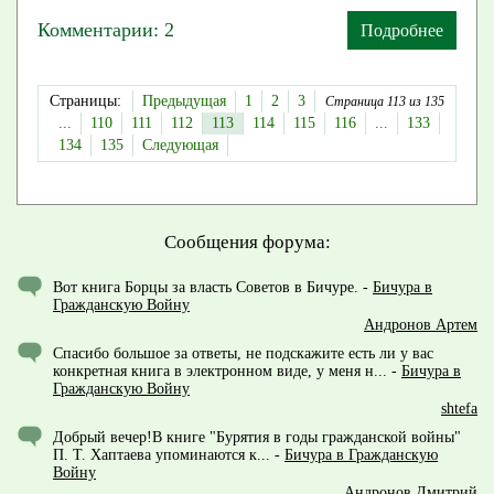
Комментарии: 2
Подробнее
Страницы:
Предыдущая
1
2
3
Страница 113 из 135
...
110
111
112
113
114
115
116
...
133
134
135
Следующая
Сообщения форума:
Вот книга Борцы за власть Советов в Бичуре.
-
Бичура в
Гражданскую Войну
Андронов Артем
Спасибо большое за ответы, не подскажите есть ли у вас
конкретная книга в электронном виде, у меня н...
-
Бичура в
Гражданскую Войну
shtefa
Добрый вечер!В книге "Бурятия в годы гражданской войны"
П. Т. Хаптаева упоминаются к...
-
Бичура в Гражданскую
Войну
Андронов Дмитрий