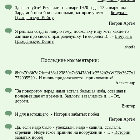
Здравствуйте! Речь идет о январе 1920 года. 12 января под
Зардамой шли бои с японцами, которые унесл...
-
Бичура в
Гражданскую Войну
Петров Артём
Я решила создать новую тему, поскольку ищу хоть какие-то
данные про своего прапрадедушку Тимофеева В...
-
Бичура в
Гражданскую Войну
shtefa
Последние комментарии:
8b0b7fb3b7d7decbf36a123859e7e394780d1c2532b2xWEBx3677x1
772095520
-
И вновь продолжаются...приключения!
Александр
"За поворотом перед нами встала большая изба, осевшая и
почерневшая от времени. Заплоты завалились и...
-
Эх,
дороги...
Виктор
И для настоящего.
-
Истории забытых побед
Петров Артём
Да, если надо было - убеждали, надо - садили, ссылали,
стреляли. Иезуитское правило на вооружении - ...
-
Истории
забытых побед