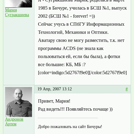
1985 в Бичуре, училась в БСШ №1, выпуск
Мария
Сугракшиева
2002 (БСШ №1 - forever! =))
Сейчас учусь в СПбГУ Информационных
Технологий, Механики и Оптики.
Аватару свою не могу разместить, т.к. нет
программы ACDS (не знала как
пользоваться ей, если бы была), а фотки
все большие: КБ, МБ :?
[color=indigo:5d2767f9e0][/color:5d2767f9e0]
19 Апр, 2007 13:12
#
Привет, Мария!
Рад видеть!!! Появляйтесь почаще ))
Андронов
Артем
Добро пожаловать на сайт Бичуры!