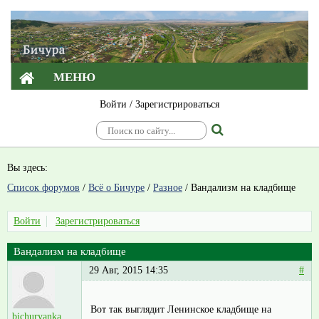
МЕНЮ
Войти
/
Зарегистрироваться
Вы здесь:
Список форумов
/
Всё о Бичуре
/
Разное
/
Вандализм на кладбище
Войти
Зарегистрироваться
Вандализм на кладбище
29 Авг, 2015 14:35
#
Вот так выглядит Ленинское кладбище на
bichuryanka