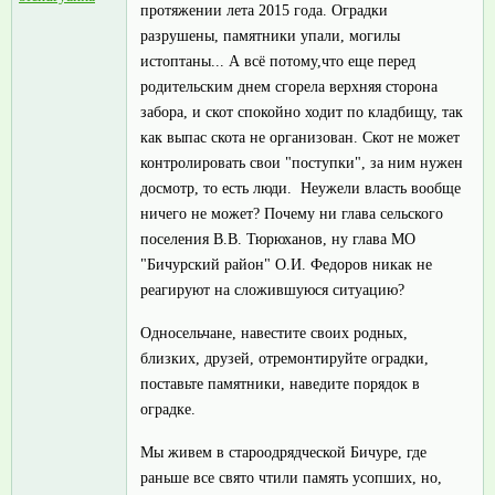
протяжении лета 2015 года. Оградки
разрушены, памятники упали, могилы
истоптаны... А всё потому,что еще перед
родительским днем сгорела верхняя сторона
забора, и скот спокойно ходит по кладбищу, так
как выпас скота не организован. Скот не может
контролировать свои "поступки", за ним нужен
досмотр, то есть люди. Неужели власть вообще
ничего не может? Почему ни глава сельского
поселения В.В. Тюрюханов, ну глава МО
"Бичурский район" О.И. Федоров никак не
реагируют на сложившуюся ситуацию?
Односельчане, навестите своих родных,
близких, друзей, отремонтируйте оградки,
поставьте памятники, наведите порядок в
оградке.
Мы живем в староодрядческой Бичуре, где
раньше все свято чтили память усопших, но,