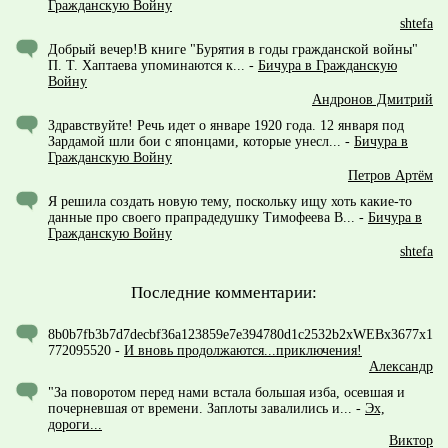
Гражданскую Войну
shtefa
Добрый вечер!В книге "Бурятия в годы гражданской войны"
П. Т. Хаптаева упоминаются к...
-
Бичура в Гражданскую
Войну
Андронов Дмитрий
Здравствуйте! Речь идет о январе 1920 года. 12 января под
Зардамой шли бои с японцами, которые унесл...
-
Бичура в
Гражданскую Войну
Петров Артём
Я решила создать новую тему, поскольку ищу хоть какие-то
данные про своего прапрадедушку Тимофеева В...
-
Бичура в
Гражданскую Войну
shtefa
Последние комментарии:
8b0b7fb3b7d7decbf36a123859e7e394780d1c2532b2xWEBx3677x1
772095520
-
И вновь продолжаются...приключения!
Александр
"За поворотом перед нами встала большая изба, осевшая и
почерневшая от времени. Заплоты завалились и...
-
Эх,
дороги...
Виктор