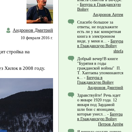
-
Бичура в Гражданскую
Войну
Андронов Артем
Спасибо большое за
ответы, не подскажите
Андронов Дмитрий
есть ли у вас конкретная
книга в электронном
10 февраля 2016 г.
виде, у меня н...
-
Бичура
в Гражданскую Войну
ит стройка на
shtefa
Добрый вечер!В книге
"Бурятия в годы
з Хилок в 2008 году.
гражданской войны" П.
Т. Хаптаева упоминаются
к...
-
Бичура в
Гражданскую Войну
Андронов Дмитрий
Здравствуйте! Речь идет
о январе 1920 года. 12
января под Зардамой
шли бои с японцами,
которые унесл...
-
Бичура
в Гражданскую Войну
Петров Артём
Я решила создать новую