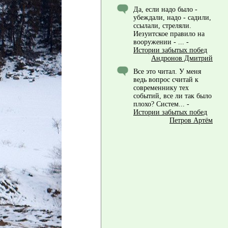
Да, если надо было -
убеждали, надо - садили,
ссылали, стреляли.
Иезуитское правило на
вооружении - ...
-
Истории забытых побед
Андронов Дмитрий
Все это читал. У меня
ведь вопрос считай к
современнику тех
событий, все ли так было
плохо? Систем...
-
Истории забытых побед
Петров Артём