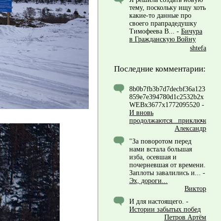
тему, поскольку ищу хоть
какие-то данные про
своего прапрадедушку
Тимофеева В...
-
Бичура
в Гражданскую Войну
shtefa
Последние комментарии:
8b0b7fb3b7d7decbf36a123
859e7e394780d1c2532b2x
WEBx3677x1772095520
-
И вновь
продолжаются...приключения!
Александр
"За поворотом перед
нами встала большая
изба, осевшая и
почерневшая от времени.
Заплоты завалились и...
-
Эх, дороги...
Виктор
И для настоящего.
-
Истории забытых побед
Петров Артём