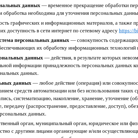
ональных данных
— временное прекращение обработки пер
и обработка необходима для уточнения персональных данны
сть графических и информационных материалов, а также п
х доступность в сети интернет по сетевому адресу
https://b
стема персональных данных
— совокупность содержащихс
беспечивающих их обработку информационных технологий и
сональных данных
— действия, в результате которых невоз
льной информации принадлежность персональных данных к
ональных данных.
льных данных
— любое действие (операция) или совокупност
нием средств автоматизации или без использования таких 
апись, систематизацию, накопление, хранение, уточнение (об
е, передачу (распространение, предоставление, доступ), обе
ерсональных данных.
венный орган, муниципальный орган, юридическое или физ
естно с другими лицами организующие и/или осуществляющ