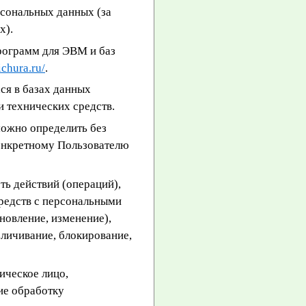
сональных данных (за
х).
рограмм для ЭВМ и баз
ichura.ru/
.
я в базах данных
 технических средств.
можно определить без
онкретному Пользователю
ь действий (операций),
средств с персональными
новление, изменение),
зличивание, блокирование,
ическое лицо,
ие обработку