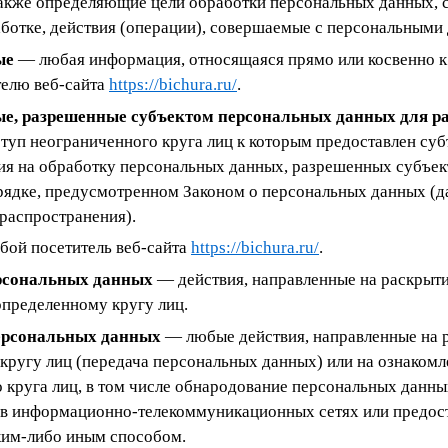
также определяющие цели обработки персональных данных, 
ботке, действия (операции), совершаемые с персональными
ые
— любая информация, относящаяся прямо или косвенно к
елю веб-сайта
https://bichura.ru/
.
е, разрешенные субъектом персональных данных для р
туп неограниченного круга лиц к которым предоставлен су
сия на обработку персональных данных, разрешенных субъе
орядке, предусмотренном Законом о персональных данных (
распространения).
ой посетитель веб-сайта
https://bichura.ru/
.
рсональных данных
— действия, направленные на раскрыт
определенному кругу лиц.
ерсональных данных
— любые действия, направленные на 
кругу лиц (передача персональных данных) или на ознаком
круга лиц, в том числе обнародование персональных данны
в информационно-телекоммуникационных сетях или предост
им-либо иным способом.