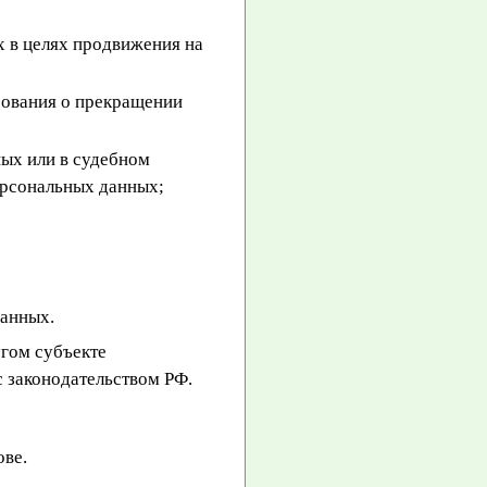
х в целях продвижения на
ебования о прекращении
ых или в судебном
ерсональных данных;
данных.
угом субъекте
с законодательством РФ.
ове.