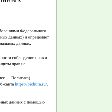
ебованиями Федерального
ьных данных) и определяет
ональных данных,
ьности соблюдение прав и
ащиты прав на
лее — Политика)
еб-сайта
https://bichura.ru/
.
ьных данных с помощью