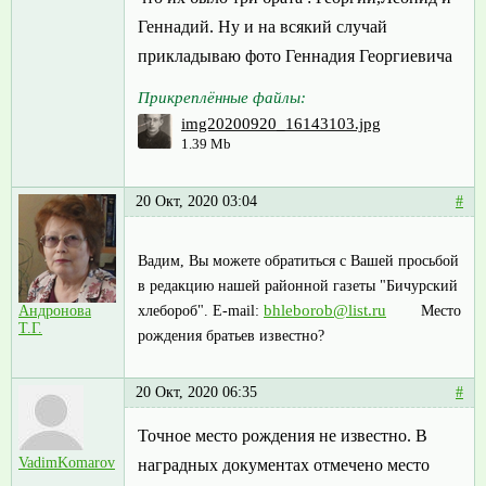
Геннадий. Ну и на всякий случай
прикладываю фото Геннадия Георгиевича
Прикреплённые файлы:
img20200920_16143103.jpg
1.39 Mb
20 Окт, 2020 03:04
#
Вадим, Вы можете обратиться с Вашей просьбой
в редакцию нашей районной газеты "Бичурский
bhleborob@list.ru
хлебороб". E-mail:
Место
Андронова
Т.Г.
рождения братьев известно?
20 Окт, 2020 06:35
#
Точное место рождения не известно. В
VadimKomarov
наградных документах отмечено место