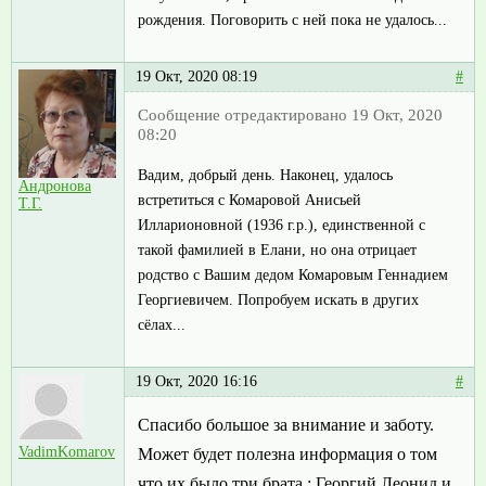
рождения. Поговорить с ней пока не удалось...
19 Окт, 2020 08:19
#
Сообщение отредактировано 19 Окт, 2020
08:20
Вадим, добрый день. Наконец, удалось
Андронова
встретиться с Комаровой Анисьей
Т.Г.
Илларионовной (1936 г.р.), единственной с
такой фамилией в Елани, но она отрицает
родство с Вашим дедом Комаровым Геннадием
Георгиевичем. Попробуем искать в других
сёлах...
19 Окт, 2020 16:16
#
Спасибо большое за внимание и заботу.
VadimKomarov
Может будет полезна информация о том
что их было три брата : Георгий,Леонид и