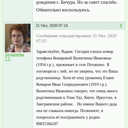
рождения с. Бичура. Но за совет спасибо.
Обязательно воспользуюсь.
21 Окт, 2020 07:24
#
Сообщение отредактировано 21 Окт, 2020
07:25
Здравствуйте, Вадим. Сегодня узнала номер
Андронова
телефона Комаровой Валентины Ивановны
Т.Г.
(1954 г.р.), проживает в селе Потанино. Я
поговорила с ней, но не уверена, что это Ваша
родственница. Хотя её отец уроженец Елани
Комаров Иван Спиридонович (1919 г.р.).
Валентина Ивановна говорит, что очень много
родственников в Улан-Удэ, Кяхте, Иркутске, в
Заиграевском районе... Но имени Вашего деда
она не слышала никогда. Позвоните, я
попросила её поспрашивать у родни.
89835366297