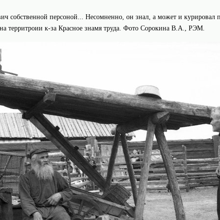
вич собственной персоной... Несомненно, он знал, а может и курировал
 на территроии к-за Красное знамя труда. Фото Сорокина В.А., РЭМ.