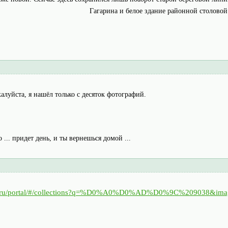
Гагарина и белое здание районной столовой
алуйста, я нашёл только с десяток фотографий.
о ... придет день, и ты вернешься домой ...
log.ru/portal/#/collections?q=%D0%A0%D0%AD%D0%9C%209038&imag