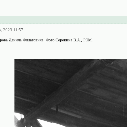
, 2023 11:57
трова Данила Филатовича. Фото Сорокина В.А., РЭМ.