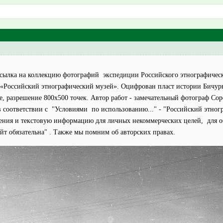
 ссылка на коллекцию фотографий экспедиции Российского этнографичес
К «Российский этнографический музей». Оцифрован пласт истории Бичур
ее, разрешение 800х500 точек. Автор работ - замечательный фотограф С
 соответствии с "Условиями по использованию..." - "Российский этног
жения и текстовую информацию для личных некоммерческих целей, для 
т обязательна" . Также мы помним об авторских правах.