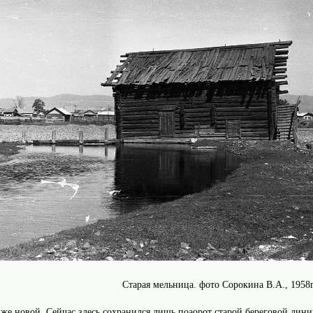
Старая мельница. фото Сорокина В.А., 1958г
иже новой. Сейчас здесь сохранился лишь поаорот старой береговой лини