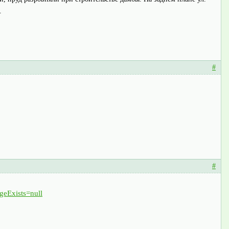
.
#
#
eExists=null