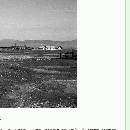
.
и, пруд разровняли при строительстве дамбы. На заднем плане ул.