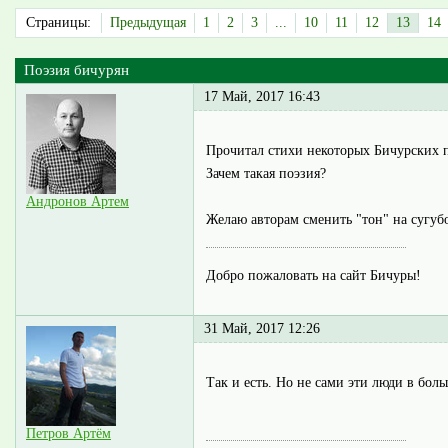
Страницы:
Предыдущая
1
2
3
...
10
11
12
13
14
Поэзия бичурян
17 Май, 2017 16:43
Прочитал стихи некоторых Бичурских по
Зачем такая поэзия?
Андронов Артем
Желаю авторам сменить "тон" на сугуб
Добро пожаловать на сайт Бичуры!
31 Май, 2017 12:26
Так и есть. Но не сами эти люди в бол
Петров Артём