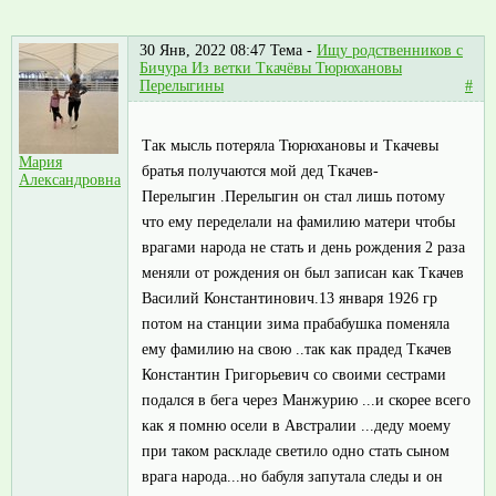
30 Янв, 2022 08:47
Тема -
Ищу родственников с
Бичура Из ветки Ткачёвы Тюрюхановы
Перелыгины
#
Так мысль потеряла Тюрюхановы и Ткачевы
Мария
братья получаются мой дед Ткачев-
Александровна
Перелыгин .Перелыгин он стал лишь потому
что ему переделали на фамилию матери чтобы
врагами народа не стать и день рождения 2 раза
меняли от рождения он был записан как Ткачев
Василий Константинович.13 января 1926 гр
потом на станции зима прабабушка поменяла
ему фамилию на свою ..так как прадед Ткачев
Константин Григорьевич со своими сестрами
подался в бега через Манжурию ...и скорее всего
как я помню осели в Австралии ...деду моему
при таком раскладе светило одно стать сыном
врага народа...но бабуля запутала следы и он