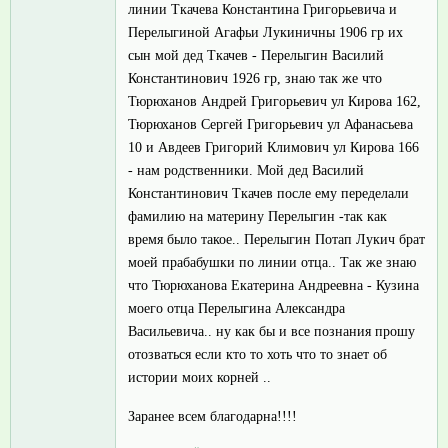
линии Ткачева Константина Григорьевича и
Перелыгиной Агафьи Лукиничны 1906 гр их
сын мой дед Ткачев - Перелыгин Василий
Константинович 1926 гр, знаю так же что
Тюрюханов Андрей Григорьевич ул Кирова 162,
Тюрюханов Сергей Григорьевич ул Афанасьева
10 и Авдеев Григорий Климович ул Кирова 166
- нам родственники. Мой дед Василий
Константинович Ткачев после ему переделали
фамилию на материну Перелыгин -так как
время было такое.. Перелыгин Потап Лукич брат
моей прабабушки по линии отца.. Так же знаю
что Тюрюханова Екатерина Андреевна - Кузина
моего отца Перелыгина Александра
Васильевича.. ну как бы и все познания прошу
отозваться если кто то хоть что то знает об
истории моих корней ..
Заранее всем благодарна!!!!