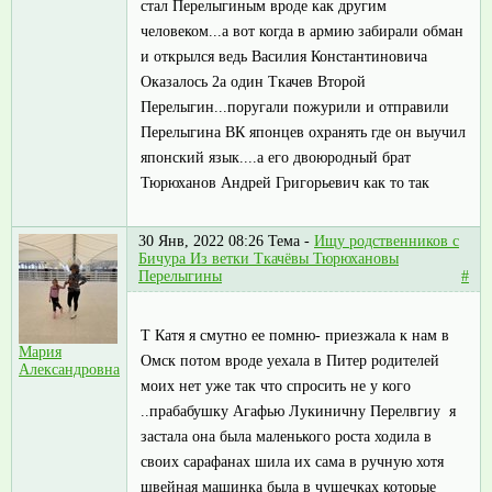
стал Перелыгиным вроде как другим
человеком...а вот когда в армию забирали обман
и открылся ведь Василия Константиновича
Оказалось 2а один Ткачев Второй
Перелыгин...поругали пожурили и отправили
Перелыгина ВК японцев охранять где он выучил
японский язык....а его двоюродный брат
Тюрюханов Андрей Григорьевич как то так
30 Янв, 2022 08:26
Тема -
Ищу родственников с
Бичура Из ветки Ткачёвы Тюрюхановы
Перелыгины
#
Т Катя я смутно ее помню- приезжала к нам в
Мария
Омск потом вроде уехала в Питер родителей
Александровна
моих нет уже так что спросить не у кого
..прабабушку Агафью Лукиничну Перелвгиу я
застала она была маленького роста ходила в
своих сарафанах шила их сама в ручную хотя
швейная машинка была в чушечках которые