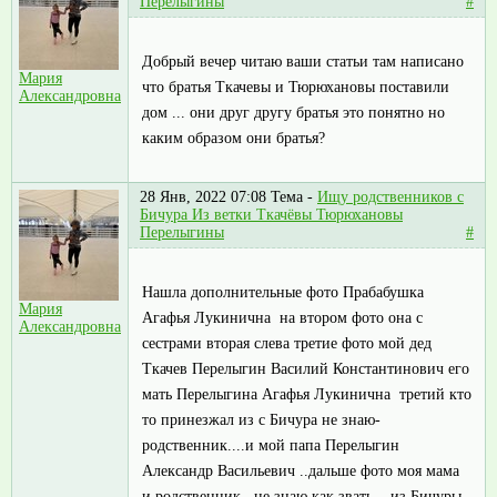
Перелыгины
#
Добрый вечер читаю ваши статьи там написано
Мария
что братья Ткачевы и Тюрюхановы поставили
Александровна
дом ... они друг другу братья это понятно но
каким образом они братья?
28 Янв, 2022 07:08
Тема -
Ищу родственников с
Бичура Из ветки Ткачёвы Тюрюхановы
Перелыгины
#
Нашла дополнительные фото Прабабушка
Мария
Агафья Лукинична на втором фото она с
Александровна
сестрами вторая слева третие фото мой дед
Ткачев Перелыгин Василий Константинович его
мать Перелыгина Агафья Лукинична третий кто
то принезжал из с Бичура не знаю-
родственник....и мой папа Перелыгин
Александр Васильевич ..дальше фото моя мама
и родственник...не знаю как звать... из Бичуры