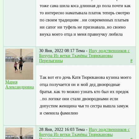
тоже сама шила коса длинная до пола почти как
то интересно наматывала платок теперь смотрю
по своим традициям ..ни современных платьев
ни сапог ни туфель не признавала..но своено
внука моего отца и меня правнучку любила
30 Янв, 2022 08:17
Тема -
Ищу родственников с
Бичура Из ветки Ткачёвы Тюрюхановы
Перелыгины
#
Так вот его дочь Катя Тюрюханова кузина моего
Мария
отца получается он и мой дед двоюродные
Александровна
братья..как то можно узнать кто был их предок
..по логике они стали двоюродными если
допустим женщина чья то сестра вышла замуж
и сменила фамилию
28 Янв, 2022 16:03
Тема -
Ищу родственников с
Бичура Из ветки Ткачёвы Тюрюхановы