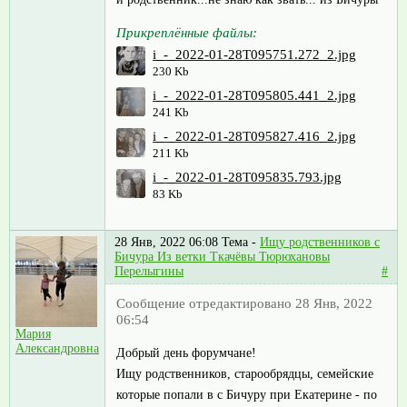
Прикреплённые файлы:
i_-_2022-01-28T095751.272_2.jpg
230 Kb
i_-_2022-01-28T095805.441_2.jpg
241 Kb
i_-_2022-01-28T095827.416_2.jpg
211 Kb
i_-_2022-01-28T095835.793.jpg
83 Kb
28 Янв, 2022 06:08
Тема -
Ищу родственников с
Бичура Из ветки Ткачёвы Тюрюхановы
Перелыгины
#
Сообщение отредактировано 28 Янв, 2022
06:54
Мария
Александровна
Добрый день форумчане!
Ищу родственников, старообрядцы, семейские
которые попали в с Бичуру при Екатерине - по