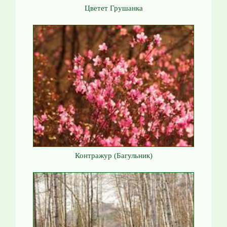
Цветет Грушанка
Контражур (Багульник)