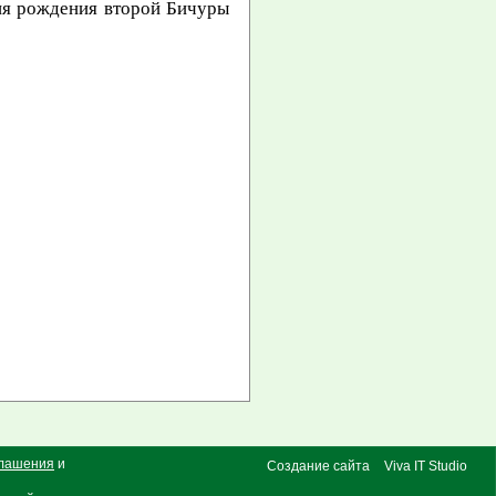
ия рождения второй Бичуры
глашения
и
Создание сайта
Viva IT Studio