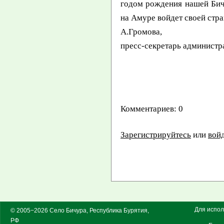
годом рождения нашей Бич
на Амуре войдет своей стр
А.Громова,
пресс-секретарь админист
Комментариев: 0
Зарегистрируйтесь
или
вой
Для испол
© 2005−2026 Село Бичура, Республика Бурятия,
РФ