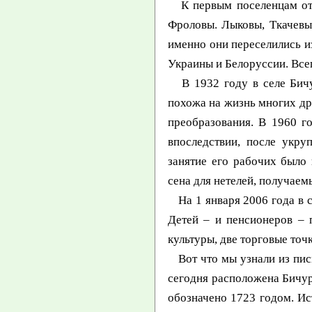
К первым поселенцам отно
Фроловы. Лыковы, Ткачевы
именно они переселились из
Украины и Белоруссии. Все
В 1932 году в селе Бичур
похожа на жизнь многих др
преобразования. В 1960 г
впоследствии, после укру
занятие его рабочих было 
сена для нетелей, получаем
На 1 января 2006 года в с
Детей – и пенсионеров – 
культуры, две торговые точ
Вот что мы узнали из пись
сегодня расположена Бичура
обозначено 1723 годом. Ист