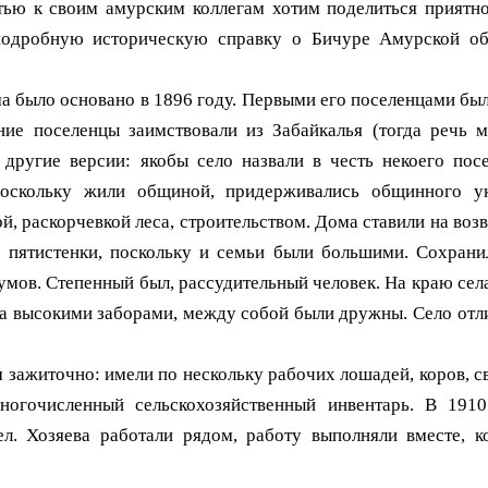
 к своим амурским коллегам хотим поделиться приятно
подробную историческую справку о Бичуре Амурской об
 было основано в 1896 году. Первыми его поселенцами был
ание поселенцы заимствовали из Забайкалья (тогда речь 
и другие версии: якобы село назвали в честь некоего пос
поскольку жили общиной, придерживались общинного ук
й, раскорчевкой леса, строительством. Дома ставили на воз
 пятистенки, поскольку и семьи были большими. Сохрани
умов. Степенный был, рассудительный человек. На краю сел
 за высокими заборами, между собой были дружны. Село отли
зажиточно: имели по нескольку рабочих лошадей, коров, св
многочисленный сельскохозяйственный инвентарь. В 191
ел. Хозяева работали рядом, работу выполняли вместе, к