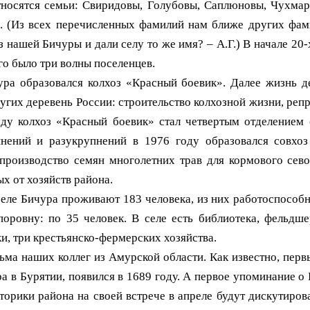
сятся семьи: Свиридовы, Голубовы, Саплюновы, Чухмар
. (Из всех перечисленных фамилий нам ближе других фам
 нашей Бичуры и дали селу то же имя? – А.Г.) В начале 20-
го было три волны поселенцев.
а образовался колхоз «Красный боевик». Далее жизнь де
угих деревень России: строительство колхозной жизни, репр
оду колхоз «Красный боевик» стал четвертым отделением 
пнений и разукрупнений в 1976 году образовался совхо
производство семян многолетних трав для кормового сево
ых от хозяйств района.
еле Бичура проживают 183 человека, из них работоспособно
поровну: по 35 человек. В селе есть библиотека, фельдше
ки, три крестьянско-фермерских хозяйства.
ма наших коллег из Амурской области. Как известно, первый
 в Бурятии, появился в 1689 году. А первое упоминание о 
орики района на своей встрече в апреле будут дискутирова