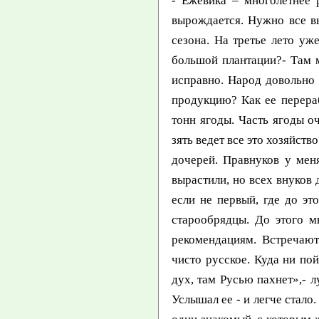
- Ежевика – многолетнее растение. Как долго ее можно не подсаживать?- Она дает урожай лет 12. В 15 лет вырождается. Нужно все выпахивать и садить заново.- А как работаете с клубникой?- Урожай собираем два-три сезона. На третье лето уже плохой урожай. Также выпахиваем и садим новую.- Кто помогает в работе на такой большой плантации?- Там много мексиканцев, приезжих. Они в основном беженцы, без документов, но работают исправно. Народ довольно трудолюбивый.- У вас работают одни и те же люди?- В основном да.- Куда вы сдаете продукцию? Как ее перерабатывают?- Сдаем в большие процессоры (фабрики). Ежедневно туда поступает сотни тонн ягоды. Часть ягоды очищают и замораживают, часть – варят варенье или получают ягодный сок.- Наверное, зять ведет все это хозяйство?- В основном он. И, конечно, дети. Их у Анны и Иллариона семеро пока. Анна вторая из дочерей. Правнуков у меня полно. Мне 66 лет. Скучно не бывает, жизнь сложная, большая. Как говорят, детей вырастили, но всех внуков до взрослых, наверное, не дорастить.- Выглядите вы хорошо. Вы не первый раз у нас? И если не первый, где до этого побывали?- Был в Москве, в Казахстане, в Красноярске, где у меня есть друзья – старообрядцы. До этого мы почти никого не знали. В первый раз в 1993 году поехал просто по адресам, по рекомендациям. Встречают везде как родственников.- Какие впечатления особенно запомнились?- Россия - это чисто русское. Куда ни пойдешь, везде говорят по-русски - в Москве, в Минусинске, в Забайкалье. «Там русский дух, там Русью пахнет»,- лучше Пушкина не скажешь. А еще я за границей всю жизнь мечтал услышать кукушку. Услышал ее - и легче стало. 40 лет, с 60-х годов, не слышал – после выезда из Китая, там кукушки есть. Лет 10 назад один знакомый, с которым жили вместе в Китае, ездил туда и заснимал местность. На видео записал голос кукушки. Услышал, так мне стало грустно, словами не передать. Это частица России, которую я до 55 лет и не видал, только много слышал о ней от родителей и старших соотечественников. Теперь их уже никого почти не осталось. Старшим стало мое поколение. Родителей нет. Отец умер в Аргентине, а мама в Америке. Она прожила 93 года, отец умер молодым – в 1963 году.- Макар Афанасьевич, расскажите о судьбе ваших предков и родительской семье.- Я – «китаец» по рождению. Появился на свет в Китае в 1938 году. Родина моих предков – Алтайский край, жили на реке Курчум – притоке Иртыша с 17 ве