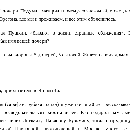
й дочери. Подумал, материал почему-то знакомый, может, и 
 Орегона, где мы и проживаем, и все этим объяснилось.
азал Пушкин, «бывают в жизни странные сближения».
Как имя вашей дочери?
се живы-здоровы, 5 дочерей, 5 сыновей. Живут в своих домах,
но, приблизительно 45 или 46.
ы (сарафан, рубаха, запан) я уже почти 20 лет рассказыв
 исследовательской работы детей. Его подарил нам ам
рис через Людмилу Павловну Кузьмину, тогда сотрудниц
илой Павловной, проживающей в Москве, много лет