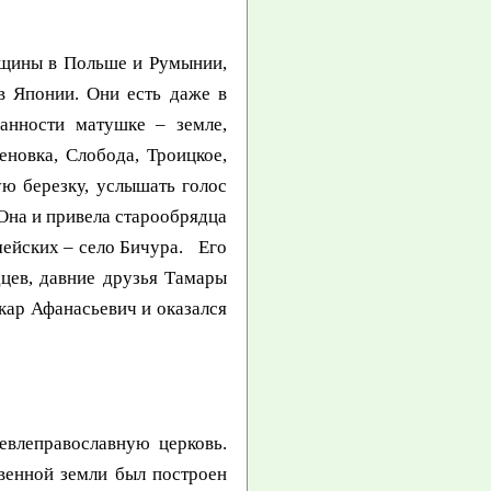
бщины в Польше и Румынии,
в Японии. Они есть даже в
анности матушке – земле,
новка, Слобода, Троицкое,
ю березку, услышать голос
 Она и привела старообрядца
мейских – село Бичура. Его
цев, давние друзья Тамары
кар Афанасьевич и оказался
влеправославную церковь.
венной земли был построен