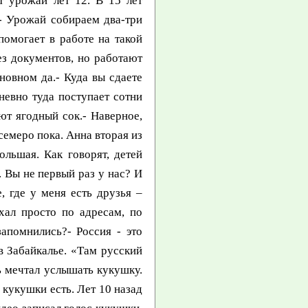
колуны, правда, есть. Я топоры из России везу. В 1971 году моя семья переехала в США, в городок Вутборн. Большинство старообрядцев живет по хуторам. У нас тоже хутор.- Что такое русский хутор в Америке?- М.А. Это ферма, то же, что и в дореволюционной России. Моя покойная теща, родом из Красноуфимска, рассказывала, что до мировой войны их тоже расселяли по хуторам, давали землю в собственность и через чужой участок никто не смел ездить. У нас 8 гектаров земли. Дети имеют свои дома и фермы. Старший родился в 1961 году, младший в 1977 году. За 15 лет народилось у нас с Таисией Сергеевной всего 10 детей, многие вырастили по 14. Жена четвертый раз в России, сейчас осталась в Минусинске. Семья «интернациональная» по рождению: трое детей родились в Китае, трое в Аргентине, четверо в США.- А как женятся старообрядцы в Америке, по любви или по желанию родителей?- По всякому, в основном по своему выбору. Так было и у меня. Я женился в 17 лет, в 1955 году. Супруга с детьми тоже работала, ездили по полям, ягоду собирали, хмель завивали.- Как это – «хмель завивали»?- Весной на плантации хмеля, который идет на приготовление пива, ставят высокие столбы, натягают крест-накрест проволоку. К столбам вверху, передвигаясь на тележках, привязывают веревочки. Те, кто идет внизу, натягают веревочки, а когда хмель подрастает, его вручную наматывают на них. Поля у фермеров огромные. Платят с выработки или по часам.- Поговорим немного об обычаях. В том, что сохранилась традиционная одежда, мы уже убедились. А еда?- Есть хорошие шитницы. Все шьют сами. Рубахи мужские с вырезом, с воротником, косоворотки со столбиком. Праздничные рубахи вышивают. Все носят пояса, но фабричные и узкие. У вас красивые пояса ручной работы, я сегодня любовался. Запанки тоже нет, застегают кнопкой или брошкой. Здесь, на родине, увидел воочию, о чем рассказывали мать и бабушка – сарафаны старинные, настоящие. Американцам нравится наша одежда. Смотришь, женщина в сарафане садится в машину, едет в банк на работу. Некоторые американки стали носить русские сарафаны. Из богатых семей ходят, изучают русский язык. Там вообще люди со всего света. Индусы в обмотках на голове (чалмах) и другие. Американцы – воспитанные люди, никогда не рассматривают, ничего осуждающего не скажут.Поначалу странно: всем улыбаются, со всеми здороваются, будто знают друг друга. Еда, спрашиваете. Супруга Таисия Сергеевна стряпает шаньги` (он