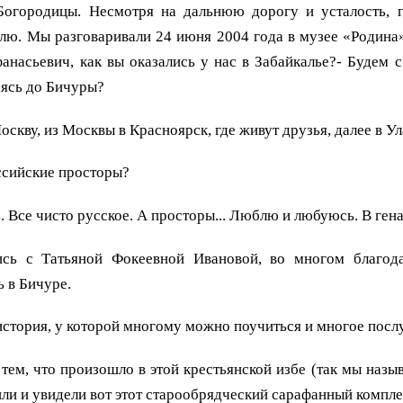
огородицы. Несмотря на дальнюю дорогу и усталость, го
елю. Мы разговаривали 24 июня 2004 года в музее «Родина
асьевич, как вы оказались у нас в Забайкалье?- Будем сч
аясь до Бичуры?
оскву, из Москвы в Красноярск, где живут друзья, далее в Ул
оссийские просторы?
. Все чисто русское. А просторы... Люблю и любуюсь. В гена
сь с Татьяной Фокеевной Ивановой, во многом благода
 в Бичуре.
 история, у которой многому можно поучиться и многое посл
 тем, что произошло в этой крестьянской избе (так мы назы
шли и увидели вот этот старообрядческий сарафанный комплек