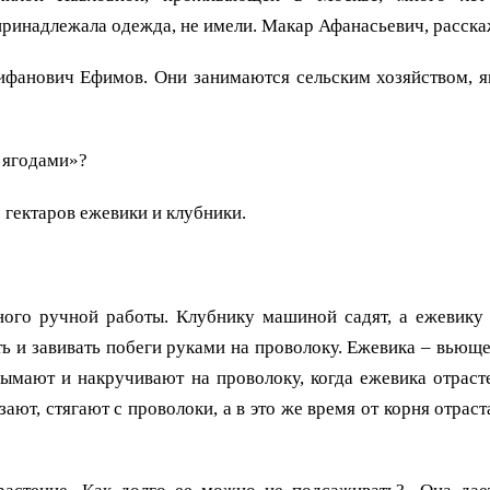
принадлежала одежда, не имели. Макар Афанасьевич, расска
ифанович Ефимов. Они занимаются сельским хозяйством, яг
я ягодами»?
0 гектаров ежевики и клубники.
много ручной работы. Клубнику машиной садят, а ежевику
ть и завивать побеги руками на проволоку. Ежевика – вьющ
ымают и накручивают на проволоку, когда ежевика отрасте
зают, стягают с проволоки, а в это же время от корня отрас