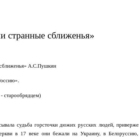
и странные сближенья»
 сближенья» А.С.Пушкин
 – нас рвет в Россию».
 - старообрядцем)
ала судьба горсточки дюжих русских людей, привержен
еркви в 17 веке они бежали на Украину, в Белоруссию