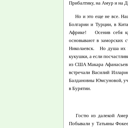
Прибалтику, на Амур и на Д
Но и это еще не все. Наш
Болгарии и Турции, в Кит
Африке! Осенив себя кре
основывают в заморских с
Николаевск. Но душа их п
кукушки, а если посчастлив
из США Макара Афанасьевич
встречали Василий Иллари
Балдановны Юмсуновой, уче
в Бурятии.
Гостю из далекой Америк
Побывали у Татьяны Фокее