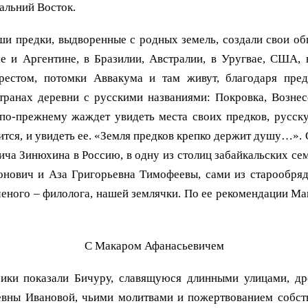
альний Восток.
и предки, выдворенные с родных земель, создали свои о
ае и Аргентине, в Бразилии, Австралии, в Уругвае, США, 
стом, потомки Аввакума и там живут, благодаря пред
транах деревни с русскими названиями: Покровка, Вознесе
о-прежнему жаждет увидеть места своих предков, русску
ится, и увидеть ее. «Земля предков крепко держит душу…».
а Зинюхина в Россию, в одну из столиц забайкальских се
онович и Аза Григорьевна Тимофеевы, сами из старообряд
ного – филолога, нашей землячки. По ее рекомендации Ма
С Макаром Афанасьевичем
и показали Бичуру, славящуюся длинными улицами, дре
вны Ивановой, чьими молитвами и пожертвованием собст