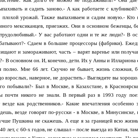
ка.- А как семья оказалась в Китае?- В 1929 году в СССР началась коллективизация. До этого, кто хотел, легально ехали в Китай, а в двадцать девятом границу закрыли. Притеснения начались. Дождались наши, когда снега пойдут и перешли границу по алтайским горам. Семья деда была большая, взяли старшего и младшего братьев. Один из них мой отец - Афанасий Феоктистович. Среднего оставили в Союзе с бабушкой. Мой отец три раза нелегально границу переходил, вертался благополучно. Было очень трудно и страшно. В третий раз забрал всю семью, бабушку, маминого брата и глубокой осенью по снегу увел в Западный Китай. Здесь, в провинции Синьзянь, прожили 8 лет.У отца и мамы Прасковьи Федоровны было 10 детей, шесть девочек и четверо мальчиков. Из сыновей один я остался, предпоследний. - Как вам жилось в Китае, чем занимались?- Сельским хозяйством, выращивали зерновые, скота имели. Жили в глубинке. Оттуда, где я родился, до города надо было ехать три дня и только верхом на лошадях. Зимой по речке, по льду. Снега там очень глубокие. Большие трудности были.В эти годы прошли здесь две локальные войны. Дунгане подняли восстание. Мы страдали от войн. Сами должны были защищать себя. Правительственная китайская армия не обеспечивала безопасность. Нашим выдали оружие, многие погибли, а все поселки были выжжены. В сорок четвертом казахи подняли восстание, опять разорение и нажим.С пятьдесят третьего стало полегче. К власти пришли коммунисты, дали свободу, провозгласили – живи, кто как хочет. Но это продолжалось недолго, всего 4 года. В пятьдесят седьмом предложили всем объединиться в кооперативы, а затем в коммуны.- Подобное было у нас в тридцатые годы.- Да, мы слышали, что в Советском Союзе созданы колхозы, но в колхозах хоть имели право кушать дома, и здесь все полностью обобществили, все село идет в одну столовую. Из Китая уехали в 1960 году, еще до культурной революции, но уже тогда круто стали закручивать гайки. Хотя нас считали иностранцами и преследовали меньше, чем своих, но тоже следили, пугали, арестовывали. Тогда были разногласия у Китая с Советским Союзом, и, чтобы «насолить» СССР, Китай разрешил выезд иностранцев в другие страны. Нет худа без добра. Бежали до Шанхая, в английском посольстве получили документы и переправились в Гонконг. Оттуда морем – океаном два месяца до Южной Америки. Так оказались в Аргентине.- Вы сами выбирали страну?- Что вы! Там мало спрашивали об этом. Но помогал Мировой Совет Церквей. Это не старообрядческий совет, а Мировой. Он объединял все религии и помогал беженцам, независимо от религиозной принадлежности. Тогда главным лицом Совета был саудовский принц Агахан. По приезде помогали пару лет. Потом сказали – вы свободны, определяйтесь сами. Документы оформляла Организация Объединенных Наций.- Макар Афанасьевич, вернемся к тому моменту, когда вы переходили границу Китая. Вам чинили препятствия на таможне?- Еще как! Мы выехали практически без средств существования. Забрали все более – менее ценное: деньги, колечки, цепочки, все отобрали, все перетрясли.- Удалось ли сохранить книги, иконы?- Это первое, что старались уберечь в любых переделках. Это святое.- Итак, вы оказались в субтропиках, в Аргентине.- Субтропический климат Северной части Аргентины для нас просто губителен. На юге легче, но и здесь не бывает зимы. Помню, как нам не хватало снега, как хотелось покататься на лыжах! В Китае горы, и снега полно. Ехали сегодня к вам, смотрю, какие горы хорошие! Вот бы зимой покататься.- Макар Афанасьевич, чем вы жили в Аргентине?- Трудом. Сначала работали с половины, арендовали землю, выращивали помидоры, огурцы. Помидоры сдавали на томатную фабрику. Шесть лет прожили на одном месте, что-то скопили (работали всей семьей), переехали на другое место, где на десяти гектарах выращивали виноград.- А как был обустроен ваш быт?- Благоустройства не было никакого. Дети учились при керосиновой лампе.- Вся Южная Америка говорит на испанском. Кажется, только в Бразилии португальский язык. Как вы общались в таком языковом окружении?- Дети учились в аргентинской школе и скоро стали говорить на испанском.- А взрослые?- Я молодой в то время был, испанский хорошо освоил, писал и читал. Язык парагвайцев немного отличается, примерно, как русские диалекты разных местностей, но все понимают друг друга. В Аргентине у нас народились два сына и дочь.- Что же вас повлекло дальше?- Дети подросли, надо было выбираться в Северную Америку, где жили мои четыре сестры. Они попали в Бразилию, выехали оттуда раньше, чем мы из Аргентины. Мы не могли сразу попасть в Америку, так как были китайскими уроженцами. США регулировали приезд иммигрантов – рабочей силы. Нам квоту надо было ждать 25 лет. А русский, родившейся в России, мог подать паспорт и ехать в Америку. Но русских (советских) было очень мало, им был запрещен выезд из СССР.- Как же вам все-таки удалось выехать в США?- Помог Толстовский фонд, основанный дочерью Льва Николаевича Александрой Львовной. Фонд по договоренности с правительством США осуществляет помощь русским эмигрантом, в первую очередь имеющим специальности. Я от рождения плотник. Столько домов построил топором! В Америке, к сожалению, топор без надобности – все механизировано. Да и топоров как таковых нет, 