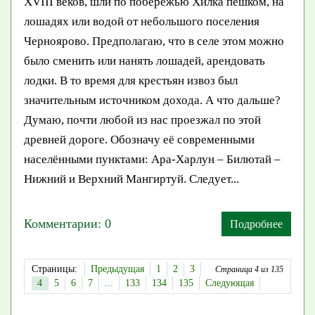
XVIII веков, шли по побережью Хилка пешком, на
лошадях или водой от небольшого поселения
Черноярово. Предполагаю, что в селе этом можно
было сменить или нанять лошадей, арендовать
лодки. В то время для крестьян извоз был
значительным источником дохода. А что дальше?
Думаю, почти любой из нас проезжал по этой
древней дороге. Обозначу её современными
населёнными пунктами: Ара-Харлун – Билютай –
Нижний и Верхний Мангиртуй. Следует...
Комментарии: 0
Подробнее
Страницы:
Предыдущая
1
2
3
Страница 4 из 135
4
5
6
7
...
133
134
135
Следующая