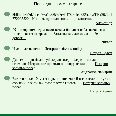
Последние комментарии:
8b0b7fb3b7d7decbf36a123859e7e394780d1c2532b2xWEBx3677x1
772095520
-
И вновь продолжаются...приключения!
Александр
"За поворотом перед нами встала большая изба, осевшая и
почерневшая от времени. Заплоты завалились и...
-
Эх,
дороги...
Виктор
И для настоящего.
-
Истории забытых побед
Петров Артём
Да, если надо было - убеждали, надо - садили, ссылали,
стреляли. Иезуитское правило на вооружении - ...
-
Истории
забытых побед
Андронов Дмитрий
Все это читал. У меня ведь вопрос считай к современнику тех
событий, все ли так было плохо? Систем...
-
Истории забытых
побед
Петров Артём