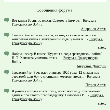
Сообщения форума:
Вот книга Борцы за власть Советов в Бичуре.
-
Бичура в
Гражданскую Войну
Андронов Артем
Спасибо большое за ответы, не подскажите есть ли у вас
конкретная книга в электронном виде, у меня н...
-
Бичура в
Гражданскую Войну
shtefa
Добрый вечер!В книге "Бурятия в годы гражданской войны"
П. Т. Хаптаева упоминаются к...
-
Бичура в Гражданскую
Войну
Андронов Дмитрий
Здравствуйте! Речь идет о январе 1920 года. 12 января под
Зардамой шли бои с японцами, которые унесл...
-
Бичура в
Гражданскую Войну
Петров Артём
Я решила создать новую тему, поскольку ищу хоть какие-то
данные про своего прапрадедушку Тимофеева В...
-
Бичура в
Гражданскую Войну
shtefa