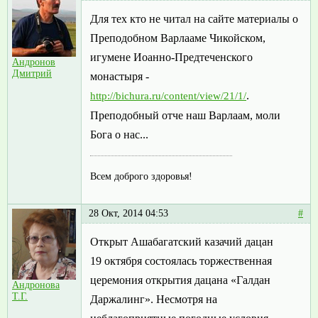
Для тех кто не читал на сайте материалы о
Преподобном Варлааме Чикойском,
игумене Иоанно-Предтеченского
Андронов
Дмитрий
монастыря -
.
http://bichura.ru/content/view/21/1/
Преподобный отче наш Варлаам, моли
Бога о нас...
Всем доброго здоровья!
28 Окт, 2014 04:53
#
Открыт Ашабагатский казачий дацан
19 октября состоялась торжественная
церемония открытия дацана «Галдан
Андронова
Т.Г.
Даржалинг». Несмотря на