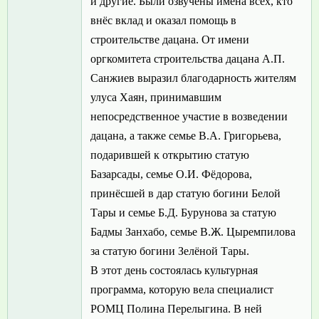
и другие. Были озвучены имена всех, кто
внёс вклад и оказал помощь в
строительстве дацана. От имени
оргкомитета строительства дацана А.П.
Санжиев выразил благодарность жителям
улуса Хаян, принимавшим
непосредственное участие в возведении
дацана, а также семье В.А. Григорьева,
подарившей к открытию статую
Базарсады, семье О.И. Фёдорова,
принёсшей в дар статую богини Белой
Тары и семье Б.Д. Бурунова за статую
Бадмы Занхабо, семье В.Ж. Цыремпилова
за статую богини Зелёной Тары.
В этот день состоялась культурная
программа, которую вела специалист
РОМЦ Полина Перелыгина. В ней