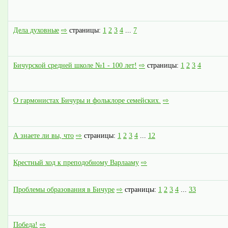
Дела духовные
⇨
страницы:
1
2
3
4
...
7
Бичурской средней школе №1 - 100 лет!
⇨
страницы:
1
2
3
4
О гармонистах Бичуры и фольклоре семейских.
⇨
А знаете ли вы, что
⇨
страницы:
1
2
3
4
...
12
Крестный ход к преподобному Варлааму
⇨
Проблемы образования в Бичуре
⇨
страницы:
1
2
3
4
...
33
Победа!
⇨