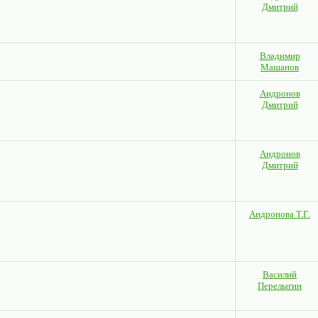
Дмитрий
Владимир
Машанов
Андронов
Дмитрий
Андронов
Дмитрий
Андронова Т.Г.
Василий
Перелыгин