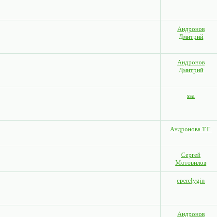
Андронов
Дмитрий
Андронов
Дмитрий
ssa
Андронова Т.Г.
Сергей
Мотовилов
eperelygin
Андронов