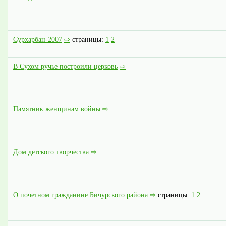
Сурхарбан-2007
⇨
страницы:
1
2
В Сухом ручье построили церковь
⇨
Памятник женщинам войны
⇨
Дом детского творчества
⇨
О почетном гражданине Бичурского района
⇨
страницы:
1
2