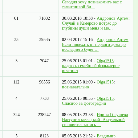
Сегодня хочу познакомить вас с
талантливой би...
61
71802
30.03.2018 18:38 -
Андронов Артем
:
Случай в Кемерово потряс до
глубины души меня и мо...
33
39535
02.03.2017 15:16 -
Андронов Артем
:
Если проехать от первого дома до
последнего будет ...
3
7047
25.06.2015 01:01 -
Olga1515
:
надеюсь семейный фольклерне
исчезнет
112
96556
25.06.2015 01:00 -
Olga1515
:
познавательно
4
7738
25.06.2015 00:55 -
Olga1515
:
Спасибо за фотографии
324
238247
08.05.2013 23:58 -
Ирина Гнеушева
:
Наступил месяц май. Актуальной
становится запись ...
5
8123
05.05.2013 21:52 -
Владимир