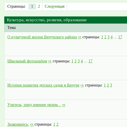
Страницы:
1
2
Следующая
Культура, искусство, религия, образование
Тема
О культурной жизни Бичурского района
⇨
страницы:
1
2
3
4
...
17
Школьный фотоальбом
⇨
страницы:
1
2
3
4
...
17
История развития детских садов в Бичуре
⇨
страницы:
1
2
3
Учитель, пред именем твоим...
⇨
Знакомьтесь:
⇨
страницы:
1
2