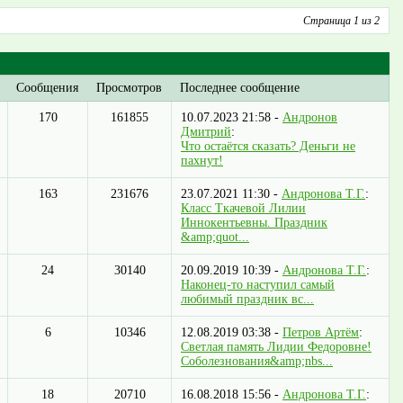
Страница 1 из 2
Сообщения
Просмотров
Последнее сообщение
170
161855
10.07.2023 21:58 -
Андронов
Дмитрий
:
Что остаётся сказать? Деньги не
пахнут!
163
231676
23.07.2021 11:30 -
Андронова Т.Г.
:
Класс Ткачевой Лилии
Иннокентьевны. Праздник
&amp;quot...
24
30140
20.09.2019 10:39 -
Андронова Т.Г.
:
Наконец-то наступил самый
любимый праздник вс...
6
10346
12.08.2019 03:38 -
Петров Артём
:
Светлая память Лидии Федоровне!
Соболезнования&amp;nbs...
18
20710
16.08.2018 15:56 -
Андронова Т.Г.
: