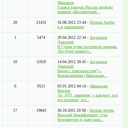
Машанов
:
9 мая в городах России пройдет
маршем «Бессмертный...
20
21432
16.08.2012 23:44 -
Петров Артём
:
и в завершение
1
5474
29.04.2012 22:34 -
Андронов
Дмитрий
:
В Сухом ручье построили церковь.
Это будет правосл...
10
11919
14.04.2012 20:45 -
Андронов
Дмитрий
:
Рядом с трактористом(!) -
Коноваленкова (Афанасьев...
6
9521
05.01.2012 04:14 -
Афанасьев
Виктор
:
Да, ДДТ, наверное, у каждого, кто
его посещал, ост...
17
19043
30.10.2011 20:58 -
Петров Артём
:
Василий Никифорович, сухо,
безграмотно и даже хала...