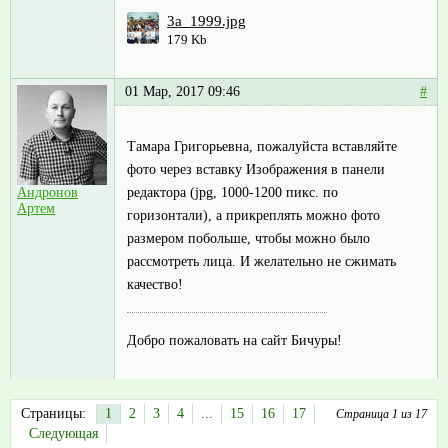
3a_1999.jpg
179 Kb
01 Мар, 2017 09:46
#
Тамара Григорьевна, пожалуйста вставляйте
фото через вставку Изображения в панели
редактора (jpg, 1000-1200 пикс. по
Андронов
Артем
горизонтали), а прикреплять можно фото
размером побольше, чтобы можно было
рассмотреть лица. И желательно не сжимать
качество!
Добро пожаловать на сайт Бичуры!
Страницы:
1
2
3
4
...
15
16
17
Страница 1 из 17
Следующая