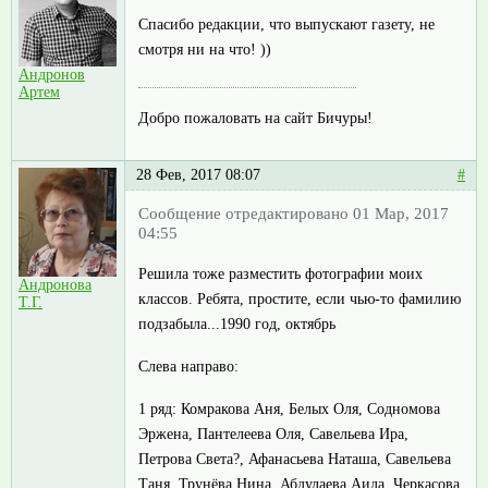
Спасибо редакции, что выпускают газету, не
смотря ни на что! ))
Андронов
Артем
Добро пожаловать на сайт Бичуры!
28 Фев, 2017 08:07
#
Сообщение отредактировано 01 Мар, 2017
04:55
Решила тоже разместить фотографии моих
Андронова
классов. Ребята, простите, если чью-то фамилию
Т.Г.
подзабыла...1990 год, октябрь
Слева направо:
1 ряд: Комракова Аня, Белых Оля, Содномова
Эржена, Пантелеева Оля, Савельева Ира,
Петрова Света?, Афанасьева Наташа, Савельева
Таня, Трунёва Нина, Абдулаева Аида, Черкасова