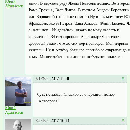
Юрий
нами. В верхнем ряду Женю Пегасова помню. Во втором
Афанасьев
Рома Ерохин , Вася Лыков. В третьем Андрей Боровских
или Боровской ( точно не помню).Ну и в самом низу Ю
Афанасьев, Женя Петров, Ваня Хлызов, Женя Павлов...
с нами нет... Из девчёнок никого не могу назвать к
сожалению. 34 года прошло. Александре Фокеевне
здоровья! Знаю , что до сих пор преподаёт. Мой первый
учитель. Ну и Артёму большое спасибо за открытие дан
темы. Может действительно кто-нибудь откликнется.
04 Фев, 2017 11:18
#
Чуть не забыл. Спасибо за очередной номер
"Хлебороба".
Юрий
Афанасьев
05 Фев, 2017 16:14
#