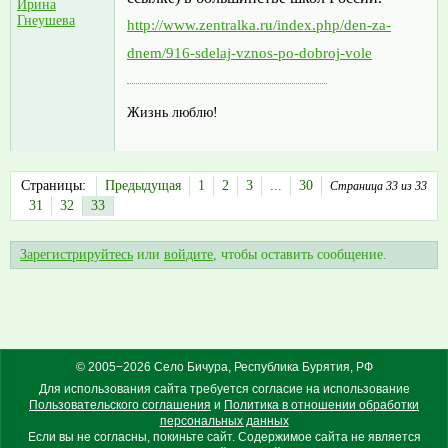
Ирина
Гнеушева
http://www.zentralka.ru/index.php/den-za-
dnem/916-sdelaj-vznos-po-dobroj-vole
Жизнь люблю!
Страницы:
Предыдущая
1
2
3
...
30
Страница 33 из 33
31
32
33
Зарегистрируйтесь
или
войдите
, чтобы оставить сообщение.
© 2005−2026 Село Бичура, Республика Бурятия, РФ
Для использования сайта требуется согласие на использование
Пользовательского соглашения
и
Политика в отношении обработки
персональных данных
Если вы не согласны, покиньте сайт. Содержимое сайта не является