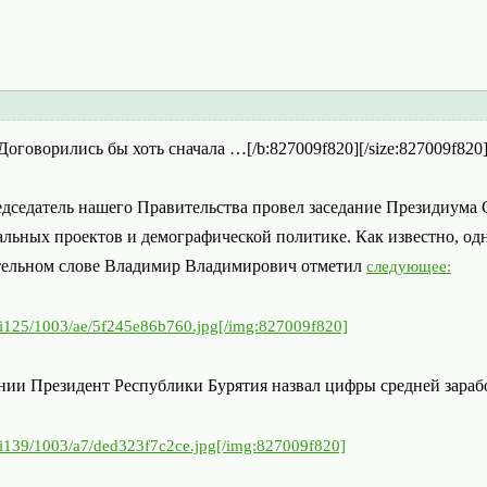
]Договорились бы хоть сначала …[/b:827009f820][/size:827009f820
едседатель нашего Правительства провел заседание Президиума
ьных проектов и демографической политике. Как известно, одн
пительном слове Владимир Владимирович отметил
следующее:
u/i125/1003/ae/5f245e86b760.jpg[/img:827009f820]
ии Президент Республики Бурятия назвал цифры средней зарабо
u/i139/1003/a7/ded323f7c2ce.jpg[/img:827009f820]