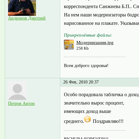
корреспондента Санжиева Б.П.. Сн
На нем наши модернизаторы бодро
Андронов Дмитрий
нарисованное на плакате. Указыва
Прикреплённые файлы:
Модернизация.jpg
258 Kb
Всем доброго здоровья!
26 Фев, 2010 20:37
Особо порадовала табличка о доход
значительно вырос процент,
Петров Антон
имеющих доход выше
среднего.
Поздравляю!!!