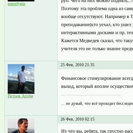
руб. Чего на них можно поднять...?
eperelygin
Поэтому эта проблема одна из сам
вообще отсутствуют. Например в 
преподавание(кто уехал, кто ушел
интерактивными досками и пр. техн
Кажется Медведев сказал, что так
учителя это не только знание предм
25 Фев, 2010 21:35
Финансовое стимулирование всегда
выход, который вполне осуществим
Петров Артём
... не думай, что всё проходит бесследн
26 Фев, 2010 02:15
Ну что вы, ребята, так грустно р