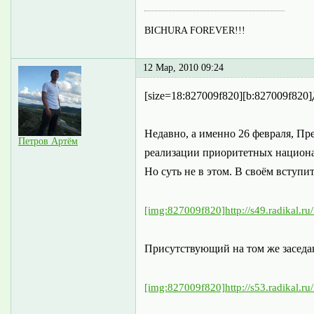
BICHURA FOREVER!!!
12 Мар, 2010 09:24
[size=18:827009f820][b:827009f820
Недавно, а именно 26 февраля, Пр
Петров Артём
реализации приоритетных национал
Но суть не в этом. В своём всту
[img:827009f820]http://s49.radikal.r
Присутствующий на том же заседан
[img:827009f820]http://s53.radikal.r