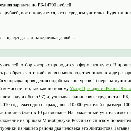
едняя зарплата по РБ-14700 рублей.
с. рублей, вот и получается, что в среднем учитель в Бурятии по
о ... придет день, и ты вернешься домой ...
чителей, отбор которых проводится в форме конкурса. В прошлом
ь разобраться что ждёт меня и моих родственников в ходе рефор
ейся порядка проведения подобных конкурсов. Теперь на муници
 комиссии, но, так как по новому
Указу Президента РФ от 28 янв
ошлом году их было 97) и, учитывая финансовые трудности в РБ,
 2010 года ежегодно награждалось 10 000 учителей в размере 100 
счастливцев будет в 10 раз меньше. Награжденный учитель имеет
иложение из приказа Минобрнауки России со списком победите
спублики из нашего района два человека-это Жигжитова Татьяна