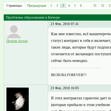
Страницы:
Предыдущая
1
2
3
4
5
6
...
31
32
3
Проблемы образования в Бичуре
23 Фев, 2010 07:41
Как мне известно, всё вышеперечи
статус) контракт в себя и включает
Петров Антон
такие люди, которые будут подпис
отличается от желающих поступать 
сейчас быть немодно.
BICHURA FOREVER!!!
23 Фев, 2010 16:05
В этих контрактах гарантии дает
(которые прибыли в этом учебном 