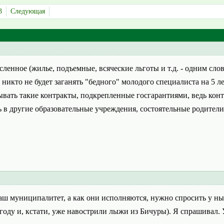
3
Следующая
сленное (жилье, подъемные, всяческие льготы и т.д. - одним с
, никто не будет заганять "бедного" молодого специалиста на 5 л
ывать такие контракты, подкрепленные госгарантиями, ведь кон
в другие образовательные учреждения, состоятельные родители н
 наш муниципалитет, а как они исполняются, нужно спросить у
году и, кстати, уже навострили лыжи из Бичуры). Я спрашивал. 