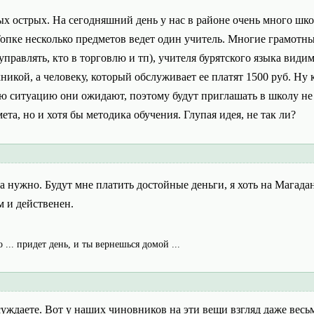
ых острых. На сегодняшний день у нас в районе очень много шк
Топке несколько предметов ведет один учитель. Многие грамотн
 управлять, кто в торговлю и тп), учителя бурятского языка ви
икой, а человеку, который обслуживает ее платят 1500 руб. Ну к
ую ситуацию они ожидают, поэтому будут приглашать в школу не 
ета, но и хотя бы методика обучения. Глупая идея, не так ли?
 нужно. Будут мне платить достойные деньги, я хоть на Магада
 и действенен.
о ... придет день, и ты вернешься домой ...
ассуждаете. Вот у наших чиновников на эти вещи взгляд даже ве