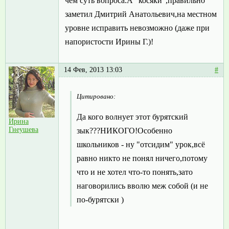
чём суть вопроса.А "косяки",правильно
заметил Дмитрий Анатольевич,на местном
уровне исправить невозможно (даже при
напористости Ирины Г.)!
14 Фев, 2013 13:03
#
Цитировано:
Да кого волнует этот бурятский
Ирина
Гнеушева
зык???НИКОГО!Особенно
школьников - ну "отсидим" урок,всё
равно никто не понял ничего,потому
что и не хотел что-то понять,зато
наговорились вволю меж собой (и не
по-бурятски )