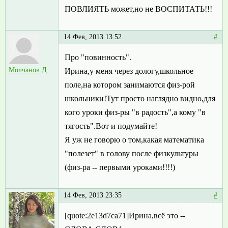
ПОВЛИЯТЬ может,но не ВОСПИТАТЬ!!!
14 Фев, 2013 13:52
#
Про "повинность".
Молчанов Д.
Ирина,у меня через дологу,школьное
поле,на котором занимаются физ-рой
школьники!Тут просто наглядно видно,для
кого уроки физ-ры "в радость",а кому "в
тягость".Вот и подумайте!
Я уж не говорю о том,какая математика
"полезет" в голову после физкультуры
(физ-ра -- первыми уроками!!!!)
14 Фев, 2013 23:35
#
[quote:2e13d7ca71]Ирина,всё это --