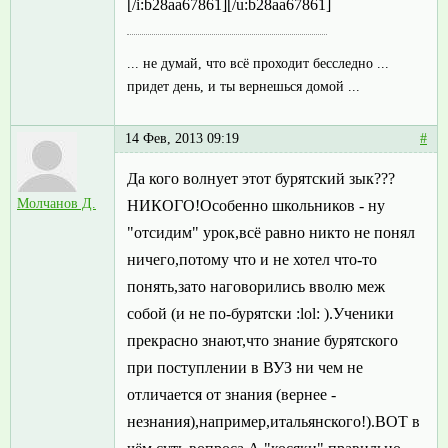
[/i:b28aa67861][/u:b28aa67861]
... не думай, что всё проходит бесследно ...
придет день, и ты вернешься домой ...
14 Фев, 2013 09:19
#
Да кого волнует этот бурятский зык???
Молчанов Д.
НИКОГО!Особенно школьников - ну
"отсидим" урок,всё равно никто не понял
ничего,потому что и не хотел что-то
понять,зато наговорились вволю меж
собой (и не по-бурятски :lol: ).Ученики
прекрасно знают,что знание бурятского
при поступлении в ВУЗ ни чем не
отличается от знания (вернее -
незнания),например,итальянского!).ВОТ в