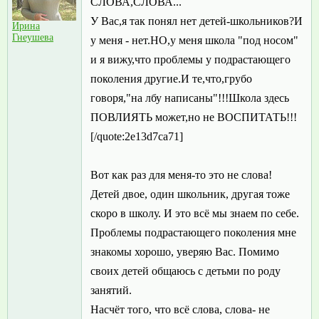
СЛОВА,СЛОВА...
У Вас,я так понял нет детей-школьников?И
Ирина
Гнеушева
у меня - нет.НО,у меня школа "под носом"
и я вижу,что проблемы у подрастающего
поколения другие.И те,что,грубо
говоря,"на лбу написаны"!!!Школа здесь
ПОВЛИЯТЬ может,но не ВОСПИТАТЬ!!!
[/quote:2e13d7ca71]
Вот как раз для меня-то это не слова!
Детей двое, один школьник, другая тоже
скоро в школу. И это всё мы знаем по себе.
Проблемы подрастающего поколения мне
знакомы хорошо, уверяю Вас. Помимо
своих детей общаюсь с детьми по роду
занятий.
Насчёт того, что всё слова, слова- не