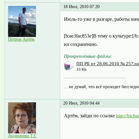
18 Июл, 2010 07:20
Июль-то уже в разгаре, работы нач
[b:ae3fac853e]В тему о культуре:[
Петров Артём
их сохранению.
Прикреплённые файлы:
ПП РБ от 28.06.2010 № 257.ra
33 Kb
... не думай, что всё проходит бесследн
20 Июл, 2010 04:44
Артём, зайди по ссылке
http://bic
Андронова Т.Г.