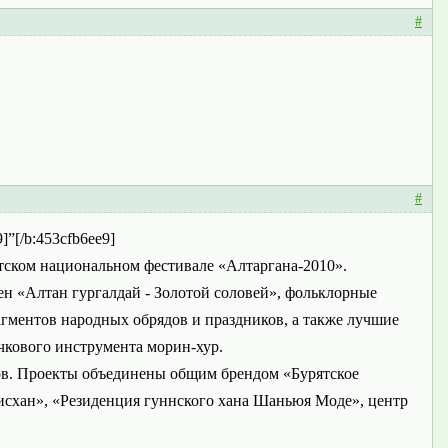
#
#
]”[/b:453cfb6ee9]
ятском национальном фестивале «Алтаргана-2010».
н «Алтан гургалдай - Золотой соловей», фольклорные
гментов народных обрядов и праздников, а также лучшие
чкового инструмента морин-хур.
ров. Проекты объединены общим брендом «Бурятское
исхан», «Резиденция гуннского хана Шаньюя Моде», центр