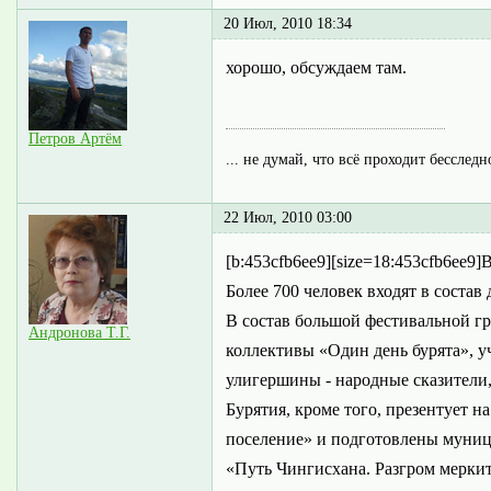
20 Июл, 2010 18:34
хорошо, обсуждаем там.
Петров Артём
... не думай, что всё проходит бесследн
22 Июл, 2010 03:00
[b:453cfb6ee9][size=18:453cfb6ee9
Более 700 человек входят в соста
В состав большой фестивальной г
Андронова Т.Г.
коллективы «Один день бурята», у
улигершины - народные сказители
Бурятия, кроме того, презентует 
поселение» и подготовлены муниц
«Путь Чингисхана. Разгром меркит