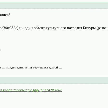
ались?
/b:ae3fac853e] ни один объект культурного наследия Бичуры (раз
r
о ... придет день, и ты вернешься домой ...
hura.ru/forum/viewtopic.php?p=3242#3242