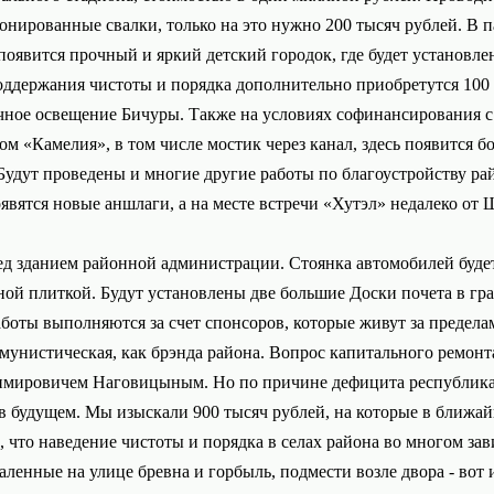
нированные свалки, только на это нужно 200 тысяч рублей. В 
, появится прочный и яркий детский городок, где будет установле
поддержания чистоты и порядка дополнительно приобретутся 100 
ичное освещение Бичуры. Также на условиях софинансирования 
м «Камелия», в том числе мостик через канал, здесь появится 
Будут проведены и многие другие работы по благоустройству ра
вятся новые аншлаги, а на месте встречи «Хутэл» недалеко от Ш
д зданием районной администрации. Стоянка автомобилей будет п
ной плиткой. Будут установлены две большие Доски почета в гр
боты выполняются за счет спонсоров, которые живут за предела
мунистическая, как брэнда района. Вопрос капитального ремонт
мировичем Наговицыным. Но по причине дефицита республиканск
в будущем. Мы изыскали 900 тысяч рублей, на которые в ближай
, что наведение чистоты и порядка в селах района во многом зав
валенные на улице бревна и горбыль, подмести возле двора - вот