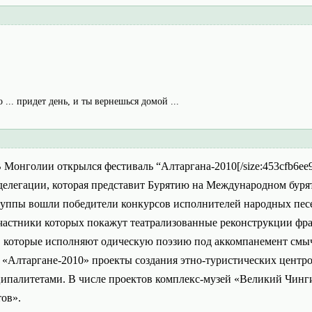
о ... придет день, и ты вернешься домой ...
]В Монголии открылся фестиваль “Алтаргана-2010[/size:453cfb6ee9
в делегации, которая представит Бурятию на Международном бур
руппы вошли победители конкурсов исполнителей народных песе
частники которых покажут театрализованные реконструкции фра
, которые исполняют одическую поэзию под аккомпанемент смы
на «Алтаргане-2010» проекты создания этно-туристических цент
ипалитетами. В числе проектов комплекс-музей «Великий Чинг
ов».