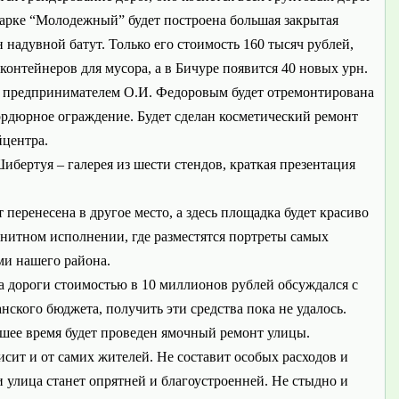
парке “Молодежный” будет построена большая закрытая
н надувной батут. Только его стоимость 160 тысяч рублей,
контейнеров для мусора, а в Бичуре появится 40 новых урн.
с предпринимателем О.И. Федоровым будет отремонтирована
бордюрное ограждение. Будет сделан косметический ремонт
йцентра.
ибертуя – галерея из шести стендов, краткая презентация
еренесена в другое место, а здесь площадка будет красиво
анитном исполнении, где разместятся портреты самых
ми нашего района.
а дороги стоимостью в 10 миллионов рублей обсуждался с
ого бюджета, получить эти средства пока не удалось.
шее время будет проведен ямочный ремонт улицы.
исит и от самих жителей. Не составит особых расходов и
 и улица станет опрятней и благоустроенней. Не стыдно и