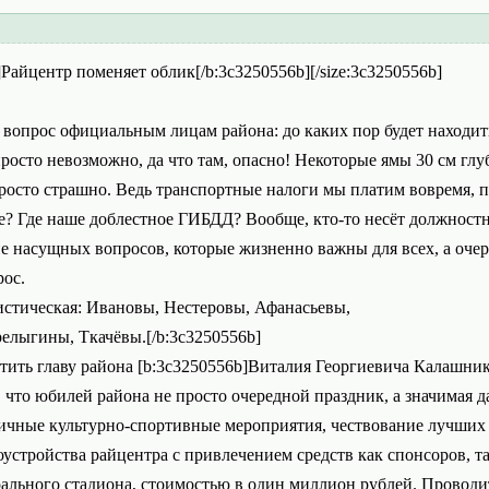
]Райцентр поменяет облик[/b:3c3250556b][/size:3c3250556b]
!
ь вопрос официальным лицам района: до каких пор будет находит
росто невозможно, да что там, опасно! Некоторые ямы 30 см глу
просто страшно. Ведь транспортные налоги мы платим вовремя, п
е? Где наше доблестное ГИБДД? Вообще, кто-то несёт должностн
е насущных вопросов, которые жизненно важны для всех, а оче
ос.
истическая: Ивановы, Нестеровы, Афанасьевы,
елыгины, Ткачёвы.[/b:3c3250556b]
тить главу района [b:3c3250556b]Виталия Георгиевича Калашнико
 что юбилей района не просто очередной праздник, а значимая д
личные культурно-спортивные мероприятия, чествование лучших
устройства райцентра с привлечением средств как спонсоров, та
ального стадиона, стоимостью в один миллион рублей. Проводит