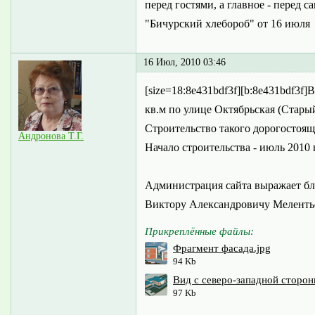
перед гостями, а главное - перед с
"Бичурский хлебороб" от 16 июля
16 Июл, 2010 03:46
[size=18:8e431bdf3f][b:8e431bdf3f]
кв.м по улице Октябрьская (Стары
Строительство такого дорогостоящ
Андронова Т.Г.
Начало строительства - июль 2010 г
Администрация сайта выражает бл
Виктору Александровичу Меленть
Прикреплённые файлы:
Фрагмент фасада.jpg
94 Kb
Вид с северо-западной сторон
97 Kb