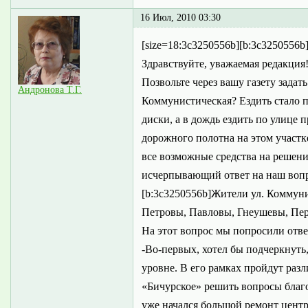
16 Июл, 2010 03:30
[size=18:3c3250556b][b:3c3250556b
Здравствуйте, уважаемая редакция
Позвольте через вашу газету задат
Андронова Т.Г.
Коммунистическая? Ездить стало п
диски, а в дождь ездить по улице 
дорожного полотна на этом участк
все возможные средства на решени
исчерпывающий ответ на наш вопр
[b:3c3250556b]Жители ул. Коммун
Петровы, Павловы, Гнеушевы, Пер
На этот вопрос мы попросили отве
-Во-первых, хотел бы подчеркнуть,
уровне. В его рамках пройдут раз
«Бичурское» решить вопросы благо
уже начался большой ремонт центр