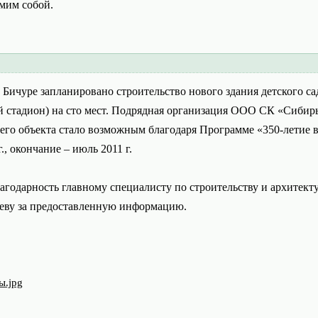
амим собой.
В Бичуре запланировано строительство нового здания детского сад
й стадион) на сто мест. Подрядная организация ООО СК «Сибирь»
его объекта стало возможным благодаря Программе «350-летие в
., окончание – июль 2011 г.
агодарность главному специалисту по строительству и архитек
еву за предоставленную информацию.
ы.jpg