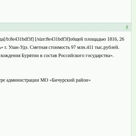
#
а[/b:8e431bdf3f] [/size:8e431bdf3f]общей площадью 1816, 26
 г. Улан-Удэ. Сметная стоимость 97 млн.411 тыс.рублей.
хождения Бурятии в состав Российского государства».
туре администрации МО «Бичурский район»