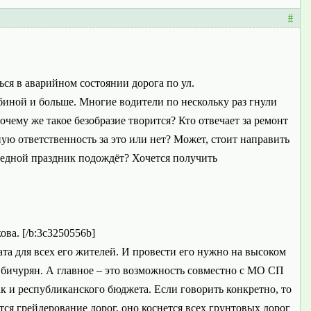
#
ься в аварийном состоянии дорога по ул.
биной и больше. Многие водители по нескольку раз гнули
очему же такое безобразие творится? Кто отвечает за ремонт
ую ответственность за это или нет? Может, стоит направить
редной праздник подождёт? Хочется получить
ва. [/b:3c3250556b]
ата для всех его жителей. И провести его нужно на высоком
 бичурян. А главное – это возможность совместно с МО СП
к и республиканского бюджета. Если говорить конкретно, то
ся грейдерование дорог, оно коснется всех грунтовых дорог