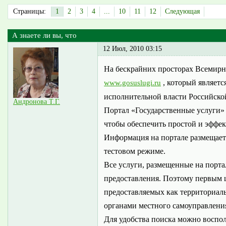
Страницы:
1
2
3
4
...
10
11
12
Следующая
А знаете ли вы, что
12 Июл, 2010 03:15
На бескрайних просторах Всемирн
, который являетс
www.gosuslugi.ru
исполнительной власти Российской
Андронова Т.Г.
Портал «Государственные услуги»
чтобы обеспечить простой и эффе
Информация на портале размещает
тестовом режиме.
Все услуги, размещенные на порта
предоставления. Поэтому первым ш
предоставляемых как территориал
органами местного самоуправлени
Для удобства поиска можно воспол