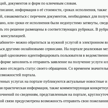
аций, документов и форм по ключевым словам.
описание, информация о её стоимости, сроках исполнения, также
ой, ознакомиться с перечнем документов, необходимых для полу
ано, или сроки ее исполнения были недопустимо затянуты, свед
ать это решение размещены в соответствующих рубриках. В руб
 консультацией.
бинете» можно обратиться за нужной услугой в электронном ви
ться другими онлайновыми сервисами. На портале реализован м
щий однозначно идентифицировать пользователя в ведомствен
 форме заполнить и отправить заявление на получение услуги и
жно отследить статус своего обращения. Со временем значительн
озможностей портала.
нных услугах на портале публикуются актуальные новостные и 
ая практическая информация, также комментирующая конкретную
очнений по сведениям, представленным на портале, круглосуточн
ой связи предусмотрена возможность отправить свои пожелания 