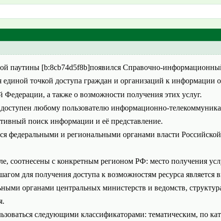
ой паутины [b:8cb74d5f8b]появился Справочно-информационный 
я единой точкой доступа граждан и организаций к информации 
 Федерации, а также о возможности получения этих услуг.
 доступен любому пользователю информационно-телекоммуникац
ктивный поиск информации и её представление.
ся федеральными и региональными органами власти Российской 
ле, соотнесены с конкретным регионом РФ: место получения услу
агом для получения доступа к возможностям ресурса является вы
ьными органами центральных министерств и ведомств, структура
я.
ьзоваться следующими классификаторами: тематическим, по кате