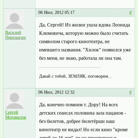
06 Июл, 2012 05:17
#
Да, Сергей! Из жизни ушла вдова Леонида
Василий
Климовича, которую можно было считать
Перелыгин
символом старого кинотеатра, не
имевшего названия. "Хилок" появился уже
без меня, не знаю, работала ли она там.
Давай с тобой, ЗЕМЛЯК, поговорим...
06 Июл, 2012 12:32
#
Да, конечно помним т. Дору! На всех
Сергей
детских сеансах половина зала пацанов -
Мотовилов
без билетов, добрее билетёрши наш
кинотеатр не видал! Но если кино "кроме
детей до 16 лет", то не приступнее и