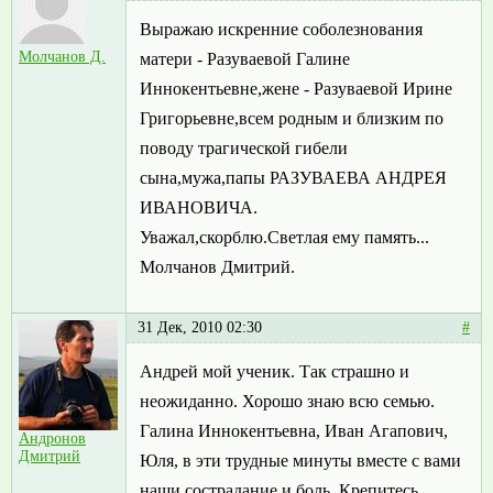
Выражаю искренние соболезнования
Молчанов Д.
матери - Разуваевой Галине
Иннокентьевне,жене - Разуваевой Ирине
Григорьевне,всем родным и близким по
поводу трагической гибели
сына,мужа,папы РАЗУВАЕВА АНДРЕЯ
ИВАНОВИЧА.
Уважал,скорблю.Светлая ему память...
Молчанов Дмитрий.
31 Дек, 2010 02:30
#
Андрей мой ученик. Так страшно и
неожиданно. Хорошо знаю всю семью.
Галина Иннокентьевна, Иван Агапович,
Андронов
Дмитрий
Юля, в эти трудные минуты вместе с вами
наши сострадание и боль. Крепитесь.