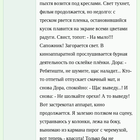
пыхтя возится под креслами. Свет тухнет,
фильм продолжается, но недолго: с
треском рвется пленка, остановившийся
кусок плавится на экране всеми цветами
радуги. Свист, топот: - На мыло!!!
Сапожник! Загорается свет. В
киноаппаратной прослушивается бурная
деятельность по склейке плёнки. Дора: -
Ребятишти, не шумите, щас наладит... Кто-
то отпетый отпускает смачный мат, и
снова Дора, спокойно: - Щас выведу...! И
снова: - Не шолкайте орехи! А то выведу!
Вот застрекотал аппарат, кино
продолжается. Я залезаю ползком на сцену,
устраиваюсь у колонки, лежа на боку,
вынимаю из кармана пирог с черемухой,
вот теперь - красота! Только бы не