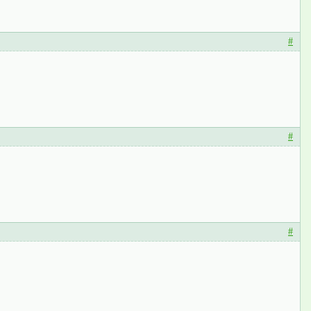
#
#
#