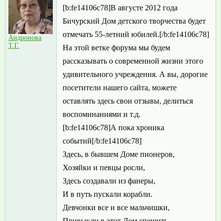
[b:fe14106c78]В августе 2012 года
Бичурский Дом детского творчества будет
отмечать 55-летний юбилей.[/b:fe14106c78]
Андронова
Т.Г.
На этой ветке форума мы будем
рассказывать о современной жизни этого
удивительного учреждения. А вы, дорогие
посетители нашего сайта, можете
оставлять здесь свои отзывы, делиться
воспоминаниями и т.д.
[b:fe14106c78]А пока хроника
событий[/b:fe14106c78]
Здесь, в бывшем Доме пионеров,
Хозяйки и певцы росли,
Здесь создавали из фанеры,
И в путь пускали корабли.
Девчонки все и все мальчишки,
Привыкли в этот Дом спешить,