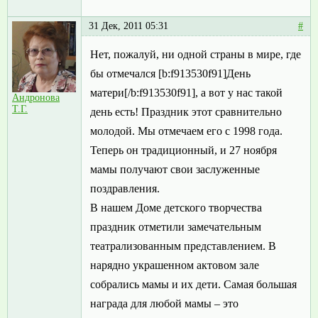
31 Дек, 2011 05:31
#
Нет, пожалуй, ни одной страны в мире, где
бы отмечался [b:f913530f91]День
матери[/b:f913530f91], а вот у нас такой
Андронова
Т.Г.
день есть! Праздник этот сравнительно
молодой. Мы отмечаем его с 1998 года.
Теперь он традиционный, и 27 ноября
мамы получают свои заслуженные
поздравления.
В нашем Доме детского творчества
праздник отметили замечательным
театрализованным представлением. В
нарядно украшенном актовом зале
собрались мамы и их дети. Самая большая
награда для любой мамы – это