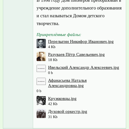
В 1998 году Дом пионеров преобразован в
учреждение дополнительного образования
и стал называться Домом детского
творчества.
Прикреплённые файлы:
Перелыгин Никифор Иванович.jpg
4 Kb
Разуваев Пётр Савельевич.jpg
18 Kb
Ивельский Александр Алексеевич.jpg
0 b
Афанасьева Наталья
Александровна.jpg
0 b
Кружковцы.jpg
42 Kb
Духовой оркестр.jpg
31 Kb