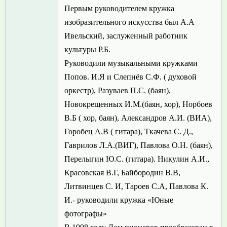
Первым руководителем кружка
изобразительного искусства был А.А
Ивельский, заслуженный работник
культуры Р.Б.
Руководили музыкальными кружками
Попов. И.Я и Слепнёв С.Ф. ( духовой
оркестр), Разуваев П.С. (баян),
Новокрещенных И.М.(баян, хор), Норбоев
В.Б ( хор, баян), Александров А.И. (ВИА),
Горобец А.В ( гитара), Ткачева С. Д.,
Гаврилов Л.А.(ВИГ), Павлова О.Н. (баян),
Перелыгин Ю.С. (гитара). Никулин А.И.,
Красовская В.Г, Байбородин В.В,
Литвинцев С. И, Тароев С.А, Павлова К.
И.- руководили кружка «Юные
фотографы»