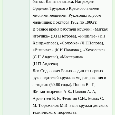
битвы. Капитан запаса. Награжден
Орденом Трудового Красного Знамен
многими медалями. Руководил клубом
мальчишек с октября 1982 по 1986гг.
В разное время работали кружки: «Мягкая
игрушка» (Э.П.Петрова), «Ришелье» (И.Г.
Хандажапова), «Соломка» (Л.Г.Попова),
«Вышивка» (К.И.Павлова ), «Хозяюшка»
(С.Н.Авдеева), «Мастерица»
(Н.П.Авдеева)
Лев Сидорович Белых - один из первых
руководителей кружков моделирования и
автодело (60-80 годы). Попов В . Г.,
Жигмитцыренов А.Б., Павлов А. А,
Арсентьев В. В, Федотов С.Н., Белых С.
М, Тюрюханов М.И. вели кружки детского
технического творчества.