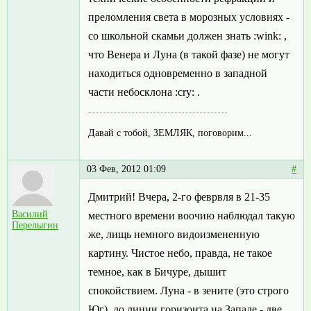
преломления света в морозных условиях -
со школьной скамьи должен знать :wink: ,
что Венера и Луна (в такой фазе) не могут
находиться одновременно в западной
части небосклона :cry: .
Давай с тобой, ЗЕМЛЯК, поговорим...
03 Фев, 2012 01:09
#
Дмитрий! Вчера, 2-го феврвля в 21-35
Василий
местного времени воочию наблюдал такую
Перелыгин
же, лищь немного видоизмененную
картину. Чистое небо, правда, не такое
темное, как в Бичуре, дышит
спокойствием. Луна - в зените (это строго
Юг), до линии горизонта на Западе - две