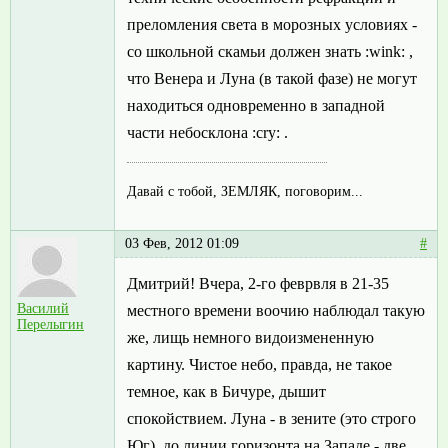
преломления света в морозных условиях -
со школьной скамьи должен знать :wink: ,
что Венера и Луна (в такой фазе) не могут
находиться одновременно в западной
части небосклона :cry: .
Давай с тобой, ЗЕМЛЯК, поговорим...
03 Фев, 2012 01:09
#
Дмитрий! Вчера, 2-го феврвля в 21-35
Василий
местного времени воочию наблюдал такую
Перелыгин
же, лищь немного видоизмененную
картину. Чистое небо, правда, не такое
темное, как в Бичуре, дышит
спокойствием. Луна - в зените (это строго
Юг), до линии горизонта на Западе - две