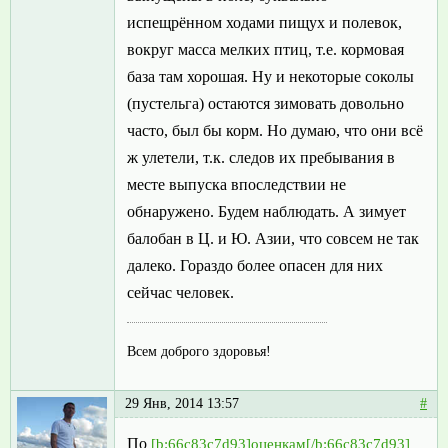
испещрённом ходами пищух и полевок,
вокруг масса мелких птиц, т.е. кормовая
база там хорошая. Ну и некоторые соколы
(пустельга) остаются зимовать довольно
часто, был бы корм. Но думаю, что они всё
ж улетели, т.к. следов их пребывания в
месте выпуска впоследствии не
обнаружено. Будем наблюдать. А зимует
балобан в Ц. и Ю. Азии, что совсем не так
далеко. Гораздо более опасен для них
сейчас человек.
Всем доброго здоровья!
29 Янв, 2014 13:57
#
По
[b:66c83c7d93]оценкам[/b:66c83c7d93]