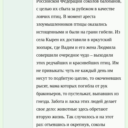
Российской Федерации соколов балобанов,
с целью их сбыта за рубежом в качестве
ловчих птиц. В момент ареста
злоумышленников птицы оказались
истощенными и были на грани гибели. Из
села Кырен их доставили в иркутский
зоопарк, где Вадим и его жена Людмила
совершили очередное чудо – выходили
этих редчайших и красивейших птиц. Им
не привыкать: чуть не каждый день им
несут то подбитую цаплю, то окоченевших
рысят, мама которых погибла от рук
браконьеров, то пустельжат, выпавших из
гнезда. Забота и ласка этих людей делает
свое дело: животные здесь обретают
вторую жизнь. Так случилось и на этот
раз: отъевшись и окрепнув, соколы