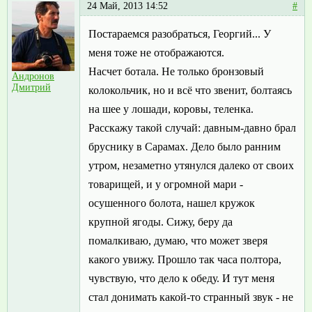
24 Май, 2013 14:52
#
Постараемся разобраться, Георгий... У
меня тоже не отображаются.
Насчет ботала. Не только бронзовый
Андронов
Дмитрий
колокольчик, но и всё что звенит, болтаясь
на шее у лошади, коровы, теленка.
Расскажу такой случай: давным-давно брал
бруснику в Сарамах. Дело было ранним
утром, незаметно утянулся далеко от своих
товарищей, и у огромной мари -
осушенного болота, нашел кружок
крупной ягоды. Сижу, беру да
помалкиваю, думаю, что может зверя
какого увижу. Прошло так часа полтора,
чувствую, что дело к обеду. И тут меня
стал донимать какой-то странный звук - не