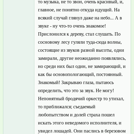
то музыка, не то звон, очень красивый, и,
главное, не понятно откуда идущий. На
всякий случай глянул даже на небо... А в
звуке - ну что-то очень знакомое!
Прислонился к дереву, стал слушать. По
сосновому лесу гуляли туда-сюда волны,
состоящие из звуков разной высоты, одни
замирали, другие неожиданно появлялись,
но среди них был один, не замирающий, и
как бы основопологающий, постоянный.
Знакомый! Закрываю глаза, пытаюсь
определить, что это за звук. Не могу!
Непонятный бродячий оркестр то утихал,
то приближался; съедаемый
любопытством и долей страха пошел
искать этого неведомого исполнителя, и
увидел лошадей. Они паслись в березовом