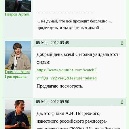
Петров Артём
... не думай, что всё проходит бесследно ...
придет день, и ты вернешься домой ...
05 Мар, 2012 03:49
#
Добрый день всем! Сегодня увидела этот
фильм:
https://www.youtube.com/watch?
Громова Анна
Григорьевна
v=fQu_vyZvreQ&feature=related
Предлагаю посмотреть.
05 Мар, 2012 09:50
#
Да, это фильм А.И. Погребного,
известного российского режиссера-
документалиста (2009г.). Мы на сайте уже