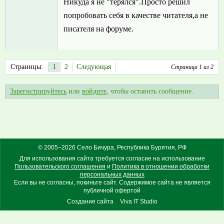
Никуда я не "терялся".Просто решил
попробовать себя в качестве читателя,а не
писателя на форуме.
Страницы:
1
2
Следующая
Страница 1 из 2
Зарегистрируйтесь
или
войдите
, чтобы оставить сообщение.
© 2005−2026 Село Бичура, Республика Бурятия, РФ
Для использования сайта требуется согласие на использование
Пользовательского соглашения
и
Политика в отношении обработки
персональных данных
Если вы не согласны, покиньте сайт. Содержимое сайта не является
публичной офертой
Создание сайта
Viva IT Studio