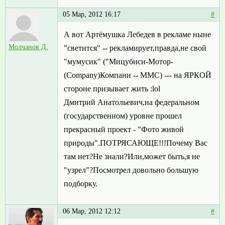
05 Мар, 2012 16:17
#
А вот Артёмушка Лебедев в рекламе ныне
Молчанов Д.
"светится" -- рекламирует,правда,не свой
"мумусик" ("Мицубиси-Мотор-
(Сompany)Компани -- MMC) --- на ЯРКОЙ
стороне призывает жить :lol
Дмитрий Анатольевич,на федеральном
(государственном) уровне прошел
прекрасный проект - "Фото живой
природы".ПОТРЯСАЮЩЕ!!!Почему Вас
там нет?Не знали?Или,может быть,я не
"узрел"?Посмотрел довольно большую
подборку.
06 Мар, 2012 12:12
#