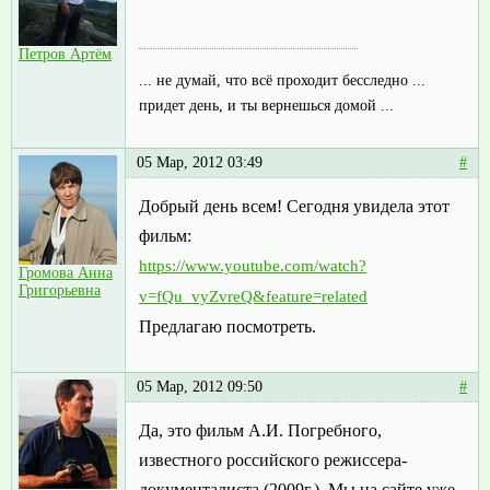
Петров Артём
... не думай, что всё проходит бесследно ...
придет день, и ты вернешься домой ...
05 Мар, 2012 03:49
#
Добрый день всем! Сегодня увидела этот
фильм:
https://www.youtube.com/watch?
Громова Анна
Григорьевна
v=fQu_vyZvreQ&feature=related
Предлагаю посмотреть.
05 Мар, 2012 09:50
#
Да, это фильм А.И. Погребного,
известного российского режиссера-
документалиста (2009г.). Мы на сайте уже