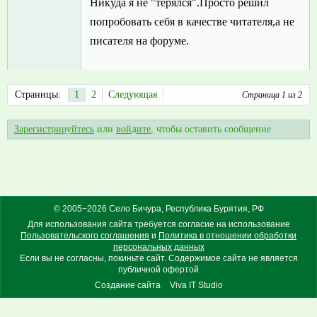
Никуда я не "терялся".Просто решил
попробовать себя в качестве читателя,а не
писателя на форуме.
Страницы:
1
2
Следующая
Страница 1 из 2
Зарегистрируйтесь
или
войдите
, чтобы оставить сообщение.
© 2005−2026 Село Бичура, Республика Бурятия, РФ
Для использования сайта требуется согласие на использование
Пользовательского соглашения
и
Политика в отношении обработки
персональных данных
Если вы не согласны, покиньте сайт. Содержимое сайта не является
публичной офертой
Создание сайта
Viva IT Studio