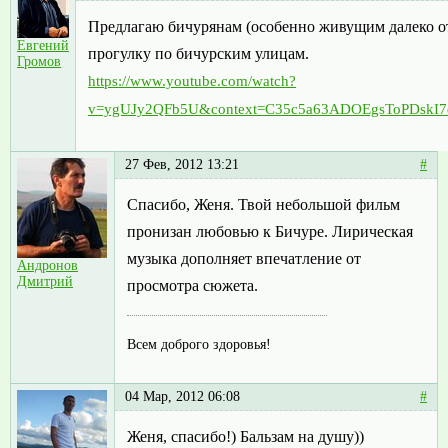
Предлагаю бичурянам (особенно живущим далеко 
Евгений
прогулку по бичурским улицам.
Громов
https://www.youtube.com/watch?
v=ygUJy2QFb5U&context=C35c5a63ADOEgsToPDskI7
27 Фев, 2012 13:21
#
Спасибо, Женя. Твой небольшой фильм
пронизан любовью к Бичуре. Лирическая
музыка дополняет впечатление от
Андронов
Дмитрий
просмотра сюжета.
Всем доброго здоровья!
04 Мар, 2012 06:08
#
Женя, спасибо!) Бальзам на душу))