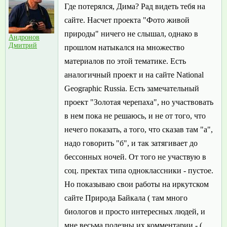
Где потерялся, Дима? Рад видеть тебя на
сайте. Насчет проекта "Фото живой
природы" ничего не слышал, однако в
Андронов
Дмитрий
прошлом натыкался на множество
материалов по этой тематике. Есть
аналогичный проект и на сайте National
Geographic Russia. Есть замечательный
проект "Золотая черепаха", но участвовать
в нем пока не решаюсь, и не от того, что
нечего показать, а того, что сказав там "а",
надо говорить "б", и так затягивает до
бессонных ночей. От того не участвую в
соц. пректах типа одноклассники - пустое.
Но показываю свои работы на иркутском
сайте Природа Байкала ( там много
биологов и просто интересных людей, и
мне весьма полезны их комментарии - (