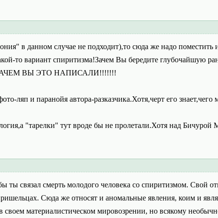
ирония" в данном случае не подходит),то сюда же надо поместит
какой-то вариант спиритизма!Зачем Вы бередите глубочайшую ра
.ЗАЧЕМ ВЫ ЭТО НАПИСАЛИ!!!!!!!
фото-ляп и паранойя автора-разказчика.Хотя,черт его знает,чего 
огия,а "тарелки" тут вроде бы не пролетали.Хотя над Бичурой 
тобы ты связал смерть молодого человека со спиритизмом. Свой о
пришельцах. Сюда же относят и аномальные явления, коим и явля
 в своем материалистическом мировозрении, но всякому необычно