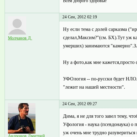
Всем доброго здоровья!
24 Сен, 2012 02:19
Ну если тема с долей сарказма ("
сделал,Максим?"(см. БХ).Тут уж 
Молчанов Д.
умерших) занимаются "камерно"
Ну а фото,как мне кажется,просто 
УФОлогия -- по-русски будет НЛОл
"лежит на нашей местности".
24 Сен, 2012 09:27
Дима, я не для того завел тему, ч
Уфология - наука (псевдонаука) о 
уж очень мне трудно разувериться
Андронов Дмитрий