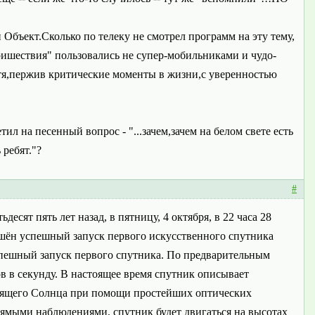
 Объект.Сколько по телеку не смотрел программ на эту тему,
ришествия" пользовались не супер-мобильниками и чудо-
тя,пержив критические моменты в жизни,с уверенностью
л на песенный вопрос - "...зачем,зачем на белом свете есть
 ребят."?
#
есят пять лет назад, в пятницу, 4 октября, в 22 часа 28
ршён успешный запуск первого искусственного спутника
успешный запуск первого спутника. По предварительным
в в секунду. В настоящее время спутник описывает
ходящего Солнца при помощи простейших оптических
прямыми наблюдениями, спутник будет двигаться на высотах