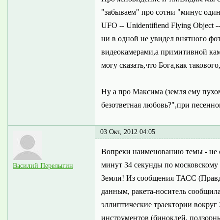
"забываем" про сотни "минус один
UFO -- Unidentifiend Flying Obje
ни в одной не увидел внятного фо
видеокамерами,а примитивной кам
могу сказать,что Бога,как такового
Ну а про Максима (земля ему пухом
безответная любовь?",при песенном
03 Окт, 2012 04:05
Вопреки наименованию темы - не о 
минут 34 секунды по московскому 
Василий Перелыгин
Земли! Из сообщения ТАСС (Правда
данным, ракета-носитель сообщила
эллиптические траектории вокруг
инструментов (биноклей, подзорны