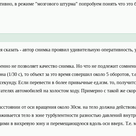
ктивно, в режиме "мозгового штурма" попробуем понять что это 
ся сказать - автор снимка проявил удивительную оперативность,
ренно не позволяет качество снимка. Но что не подлежит сомнению
 (1/30 с), то объект за это время совершил около 5 оборотов, т.
 секунду. Если перевести в более привычные ед.изм. то, получит
ателях автомобилей на холостом ходу. Примерно с такой же скор
асстоянии от оси вращения около 30см. на тело должна действов
рживается тело в зоне турбулентности разностью давлений внутр
щими в вихревую зону и перемещающуюся вдоль оси вверх. Т.е.