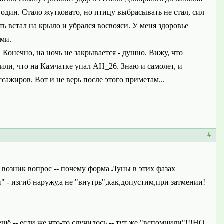
 один. Стало жутковато, но птицу выбрасывать не стал, сил
ь встал на крыло и убрался восвояси. У меня здоровье
ами.
 Конечно, на ночь не закрывается - душно. Вижу, что
или, что на Камчатке упал АН_26. Знаю и самолет, и
сажиров. Вот и не верь после этого приметам...
#
я) возник вопрос -- почему форма Луны в этих фазах
" - изгиб наружу,а не "внутрь",как,допустим,при затмении!
щё -- если же что-то случилось -- тут же "вспомнили"!!!НО