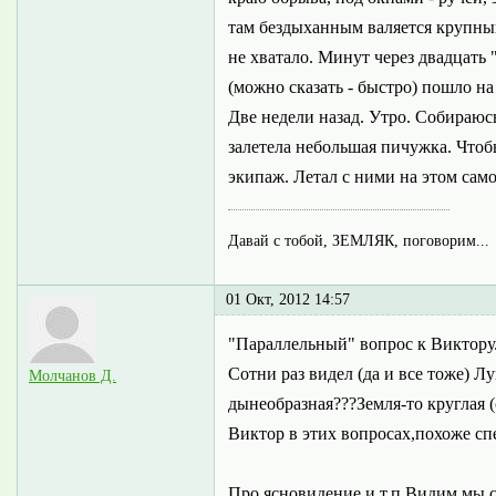
там бездыханным валяется крупный 
не хватало. Минут через двадцать 
(можно сказать - быстро) пошло на
Две недели назад. Утро. Собираюсь
залетела небольшая пичужка. Чтоб
экипаж. Летал с ними на этом само
Давай с тобой, ЗЕМЛЯК, поговорим...
01 Окт, 2012 14:57
"Параллельный" вопрос к Виктору
Сотни раз видел (да и все тоже) Л
Молчанов Д.
дынеобразная???Земля-то круглая (
Виктор в этих вопросах,похоже сп
Про ясновидение и т.п.Видим мы со