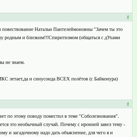
#
ь и повествование Натальи Пантелеймоновны "Зачем ты это
ну родным и близким!!!Спиритизмом (общаться с дУхами
мы не знаем.
МКС летает,да и синусоида ВСЕХ полётов (с Байконура)
#
твет по этому поводу поместил в теме "Соболезнования".
ется это необычный случай. Почему с иронией завел тему -
му и загадочному надо дать объяснение, для чего я и