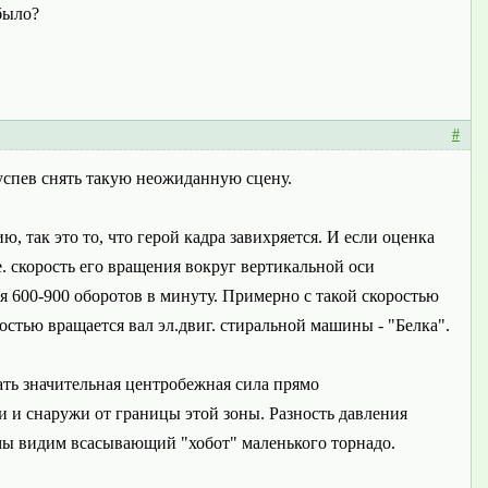
было?
#
 успев снять такую неожиданную сцену.
, так это то, что герой кадра завихряется. И если оценка
е. скорость его вращения вокруг вертикальной оси
ся 600-900 оборотов в минуту. Примерно с такой скоростью
остью вращается вал эл.двиг. стиральной машины - "Белка".
ать значительная центробежная сила прямо
и и снаружи от границы этой зоны. Разность давления
 мы видим всасывающий "хобот" маленького торнадо.