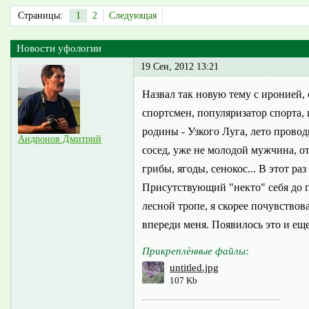
Страницы:
1
2
Следующая
Новости уфологии
19 Сен, 2012 13:21
Назвал так новую тему с иронией,
спортсмен, популяризатор спорта,
родины - Узкого Луга, лето провод
Андронов Дмитрий
сосед, уже не молодой мужчина, от
грибы, ягоды, сенокос... В этот ра
Присутствующий "некто" себя до по
лесной тропе, я скорее почувствова
впереди меня. Появилось это и еще
Прикреплённые файлы:
untitled.jpg
107 Kb