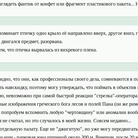
лядеть фантик от конфет или фрагмент пластикового пакета... Н
оминает птичку одно крыло её направлено вверх, другое вниз, го
 двигался предмет, разорвана.
м, что птичка вырвалась из вихревого плена.
дно, что они, как профессионалы своего дела, сомневаются в п
ть навскидку, поэтому могу утверждать, что поймать в объектив
ю, невозможно при самой быстрой реакции "стрелка"-оператора. 
ные изображения греческого бога лесов и полей Пана (он же рим
, попробуем вспомнить любую "чертовщину" или аномалии вообще
не считал, но это случалось в моей жизни. Совсем недавно...
отдельную палату. Еще не "джигитую", но уже могу передвигатьс
за ним - парковая зона шириной около 300 м. Вечером, после 20 