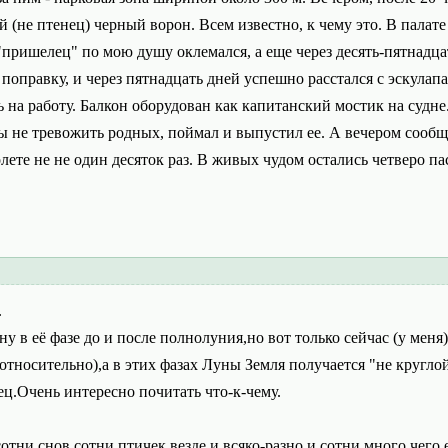
(не птенец) черный ворон. Всем известно, к чему это. В палате
"пришелец" по мою душу оклемался, а еще через десять-пятнадцат
 поправку, и через пятнадцать дней успешно расстался с эскулап
 на работу. Балкон оборудован как капитанский мостик на судне.
ы не тревожить родных, поймал и выпустил ее. А вечером сообщ
лете не не один десяток раз. В живых чудом остались четверо пас
.
уну в её фазе до и после полнолуния,но вот только сейчас (у мен
относительно),а в этих фазах Луны Земля получается "не круглой
ец.Очень интересно почитать что-к-чему.
тни снов,сотни птичек везде и всяко-разно и сотни много чего е