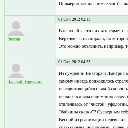
Примерно так на снимке мог бы выг
01 Окт, 2012 02:13
В верхней части вихря предмет нап
Верхняя часть спирали, по которой
Виктор
Это можно объяснить, например, те
01 Окт, 2012 04:33
Из суждений Виктора и Дмитрия ви
самому иногда приходилось стреля
Василий Перелыгин
передвигающийся с такой скорость
первого взгляда напомнило извест
отвлечкаясь от "чистой" уфологии
"бабкины сказки"? Суеверным себя 
Весной из реанимации перевели в 
краю обрыва, под окнами - ручей, 