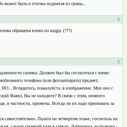
о может быть и птичка поднятая из травы...
#
лова обращена влево по кадру. (???)
#
одлинности снимка. Должен был бы согласиться с ними:
 мобильного телефона (или фотоаппарата) предмет,
НО... Вглядитесь, пожалуйста, в изображение. Мне оно с
ский Фавн). Вы не находите? В связи с этим, немного
, в частности, приметы. Всегда ли их надо принимать за
я самостоятельно. Палата на четвертом этаже, госпиталь на
часов, слышу громкий удар в стекло. Добираюсь до балкона -