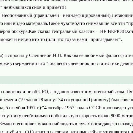
" незбывшихся снов и примет!!!
ct -- Неопознанный (правильней - неиндефицированный) Летающий
то или видео материала.Такое чувство,что снимавшие все эти "п
ерой обскура.Как сказал театральный классик -- НЕ ВЕРЮ!!!Хо
,может и нет,но кто-то (или что-то) за нами "приглядывает".
) я спросил у Слепнёвой Н.П..Как бы её любимый философ ответи
 же утверждении что "..на десять девчонок по статистике девять
новостях и не об UFO, а о давно известном, почти забытом. Пятьд
времени (19 часов 28 минут 34 секунды по Гринвичу) был сове
, 5 октября 1957 г.):"4 октября 1957 года в СССР произведен 
 спутнику необходимую орбитальную скорость около 8000 метро
 Земли и его полет можно наблюдать в лучах восходящего и за
х труб и т. п.).Согласно расчетам, которые сейчас уточняются 