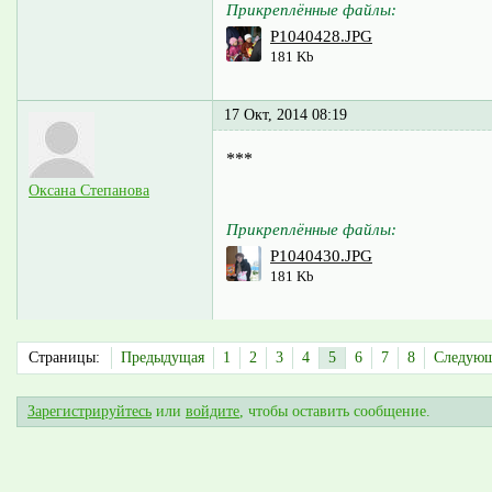
Прикреплённые файлы:
P1040428.JPG
181 Kb
17 Окт, 2014 08:19
***
Оксана Степанова
Прикреплённые файлы:
P1040430.JPG
181 Kb
Страницы:
Предыдущая
1
2
3
4
5
6
7
8
Следую
Зарегистрируйтесь
или
войдите
, чтобы оставить сообщение.