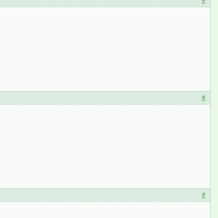
#
#
#