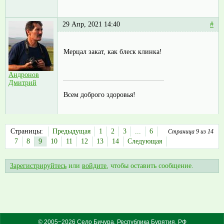
29 Апр, 2021 14:40
#
Мерцал закат, как блеск клинка!
Андронов
Дмитрий
Всем доброго здоровья!
Страницы:
Предыдущая
1
2
3
...
6
Страница 9 из 14
7
8
9
10
11
12
13
14
Следующая
Зарегистрируйтесь
или
войдите
, чтобы оставить сообщение.
© 2005−2026 Село Бичура, Республика Бурятия, РФ