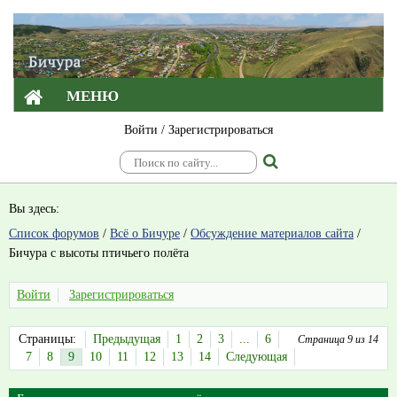
МЕНЮ
Войти
/
Зарегистрироваться
Вы здесь:
Список форумов
/
Всё о Бичуре
/
Обсуждение материалов сайта
/
Бичура с высоты птичьего полёта
Войти
Зарегистрироваться
Страницы:
Предыдущая
1
2
3
...
6
Страница 9 из 14
7
8
9
10
11
12
13
14
Следующая