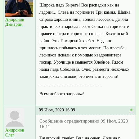
Широка падь Киреть! Все распадки как на
ладони... Слева на горизонте Три камня, Шапка.
Справа хорошо видны волока лесосеки, деляна
Андронов
Дмитрий
практически заросла лесом.Сопка на горизонте
правее центра и горизонт справа - Кяхтинский
район.Это Тамирский хребет. Недавно
пришлось побывать в тех местах. По просьбе
лесников искали с помощью квадрокоптера
пожар. Урочище называется Хлебное. Рядом
наша падь Соболёвая. Олег, размести несколько
тамирских снимков, это очень интересно!
Всем доброго здоровья!
09 Июл, 2020 16:09
#
Сообщение отредактировано 09 Июл, 2020
16:11
Андронов
Олег
Тамирский хребет. Вид на север. Долина р.