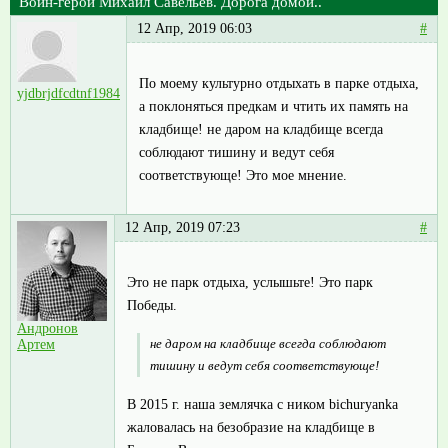
Воин-герой Михаил Савельев. Дорога домой..
12 Апр, 2019 06:03
#
По моему культурно отдыхать в парке отдыха,
yjdbrjdfcdtnf1984
а поклоняться предкам и чтить их память на
кладбище! не даром на кладбище всегда
соблюдают тишину и ведут себя
соответствующе! Это мое мнение.
12 Апр, 2019 07:23
#
Это не парк отдыха, услышьте! Это парк
Победы.
Андронов
не даром на кладбище всегда соблюдают
Артем
тишину и ведут себя соответствующе!
В 2015 г. наша землячка с ником bichuryanka
жаловалась на безобразие на кладбище в