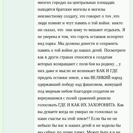
многих городах на центральных площадях
находятся братские могилы и могилы
неизвестному солдату, это говорит о точ ,что
люди помнят и чтут память о той войне. никто
ни сказал, что они кому то мешают отдыхать. Я
не уверена в том, что горсть останков испортит
вид парка. Мы должны донести и сохранить
память о той войне до наших детей. Посмотрите
как в други странах относятся к солдатам
которых возвращают с поля боя на родину. , у
них даже и мысли не возникает КАК И ГДЕ
придать останки земле, а мы ВЕЛИКИЙ народ
одержавший победу над фашизмом, живущий
под мирным небом благодоря солдатом не
вернувшимся с полей сражений решили
голосовать ГДЕ И КАК ИХ ЗАХОРОНИТЬ. Как
вы думаете когда он умирал он голосовал за
наше счастье на этой земле!? Если бы не он
небыло бы нас и наших детей и не ходилы бы
мы сейчас по этому парку. Может быть я и не