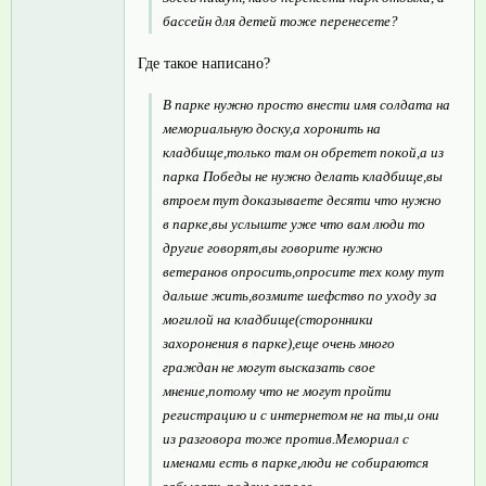
бассейн для детей тоже перенесете?
Где такое написано?
В парке нужно просто внести имя солдата на
мемориальную доску,а хоронить на
кладбище,только там он обретет покой,а из
парка Победы не нужно делать кладбище,вы
втроем тут доказываете десяти что нужно
в парке,вы услыште уже что вам люди то
другие говорят,вы говорите нужно
ветеранов опросить,опросите тех кому тут
дальше жить,возмите шефство по уходу за
могилой на кладбище(сторонники
захоронения в парке),еще очень много
граждан не могут высказать свое
мнение,потому что не могут пройти
регистрацию и с интернетом не на ты,и они
из разговора тоже против.Мемориал с
именами есть в парке,люди не собираются