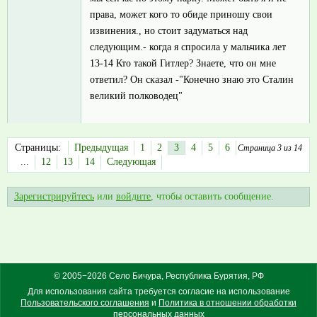
права, может кого то обиде приношу свои
извинения., но стоит задуматься над
следующим.- когда я спросила у мальчика лет
13-14 Кто такой Гитлер? Знаете, что он мне
ответил? Он сказал -"Конечно знаю это Сталин
великий полководец"
Страницы:
Предыдущая
1
2
3
4
5
6
Страница 3 из 14
...
12
13
14
Следующая
Зарегистрируйтесь
или
войдите
, чтобы оставить сообщение.
© 2005−2026 Село Бичура, Республика Бурятия, РФ
Для использования сайта требуется согласие на использование
Пользовательского соглашения
и
Политика в отношении обработки
персональных данных