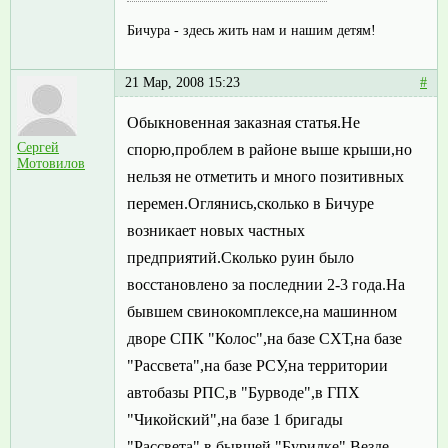
Бичура - здесь жить нам и нашим детям!
21 Мар, 2008 15:23
#
Обыкновенная заказная статья.Не
Сергей
спорю,проблем в районе выше крыши,но
Мотовилов
нельзя не отметить и много позитивных
перемен.Оглянись,сколько в Бичуре
возникает новых частных
предприятий.Сколько руин было
восстановлено за последнии 2-3 года.На
бывшем свинокомплексе,на машинном
дворе СПК "Колос",на базе СХТ,на базе
"Рассвета",на базе РСУ,на территории
автобазы РПС,в "Бурводе",в ГПХ
"Чикойский",на базе 1 бригады
"Рассвета",в бывшей "Бурилке".Везде