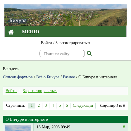
МЕНЮ
Войти
/
Зарегистрироваться
Вы здесь:
Список форумов
/
Всё о Бичуре
/
Разное
/
О Бичуре в интернете
Войти
Зарегистрироваться
Страницы:
1
2
3
4
5
6
Следующая
Страница 1 из 6
О Бичуре в интернете
18 Мар, 2008 09:49
#