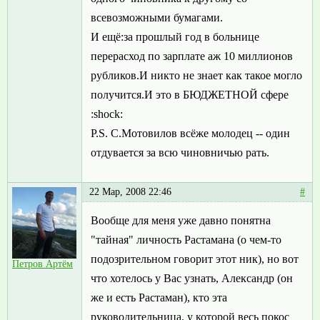
всевозможными бумагами.
И ещё:за прошлый год в больнице
перерасход по зарплате аж 10 миллионов
рубликов.И никто не знает как такое могло
получится.И это в БЮДЖЕТНОЙ сфере
:shock:
P.S. С.Мотовилов всёже молодец -- один
отдувается за всю чиновничью рать.
22 Мар, 2008 22:46
#
Вообще для меня уже давно понятна
"тайная" личность Растамана (о чем-то
подозрительном говорит этот ник), но вот
Петров Артём
что хотелось у Вас узнать, Александр (он
же и есть Растаман), кто эта
руководительница, у которой весь покос