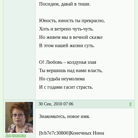
Посидим, давай в тиши.
Юность, юность ты прекрасно,
Хоть и ветрено чуть-чуть.
Но живем мы в вечной сказке
В этом нашей жизни суть.
О! Любовь – колдунья злая
Ты вершишь над нами власть,
Но судьба неумолима
И с годами гасит страсть.
30 Сен, 2010 07:06
#
Знакомьтесь, новое имя.
[b:b7e7c30800]Конечных Нина
Андронова