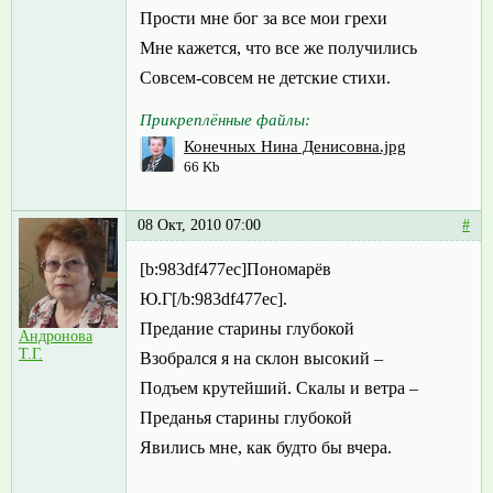
Прости мне бог за все мои грехи
Мне кажется, что все же получились
Совсем-совсем не детские стихи.
Прикреплённые файлы:
Конечных Нина Денисовна.jpg
66 Kb
08 Окт, 2010 07:00
#
[b:983df477ec]Пономарёв
Ю.Г[/b:983df477ec].
Предание старины глубокой
Андронова
Т.Г.
Взобрался я на склон высокий –
Подъем крутейший. Скалы и ветра –
Преданья старины глубокой
Явились мне, как будто бы вчера.