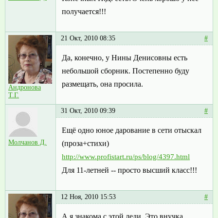
получается!!!
21 Окт, 2010 08:35
#
Да, конечно, у Нины Денисовны есть
небольшой сборник. Постепенно буду
размещать, она просила.
Андронова
Т.Г.
31 Окт, 2010 09:39
#
Ещё одно юное дарование в сети отыскал
Молчанов Д.
(проза+стихи)
http://www.profistart.ru/ps/blog/4397.html
Для 11-летней -- просто высший класс!!!
12 Ноя, 2010 15:53
#
А я знакома с этой леди. Это внучка