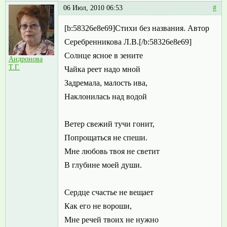
06 Июл, 2010 06:53
#
[b:58326e8e69]Стихи без названия. Автор
Серебренникова Л.В.[/b:58326e8e69]
Солнце ясное в зените
Андронова
Т.Г.
Чайка реет надо мной
Задремала, малость ива,
Наклонилась над водой
Ветер свежий тучи гонит,
Попрощаться не спеши.
Мне любовь твоя не светит
В глубине моей души.
Сердце счастье не вещает
Как его не вороши,
Мне речей твоих не нужно