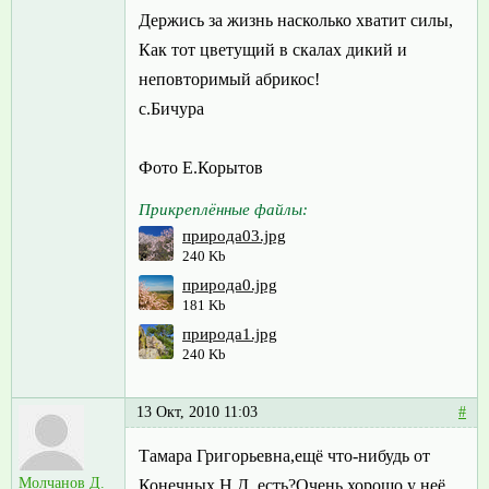
Держись за жизнь насколько хватит силы,
Как тот цветущий в скалах дикий и
неповторимый абрикос!
с.Бичура
Фото Е.Корытов
Прикреплённые файлы:
природа03.jpg
240 Kb
природа0.jpg
181 Kb
природа1.jpg
240 Kb
13 Окт, 2010 11:03
#
Тамара Григорьевна,ещё что-нибудь от
Молчанов Д.
Конечных Н.Д. есть?Очень хорошо у неё