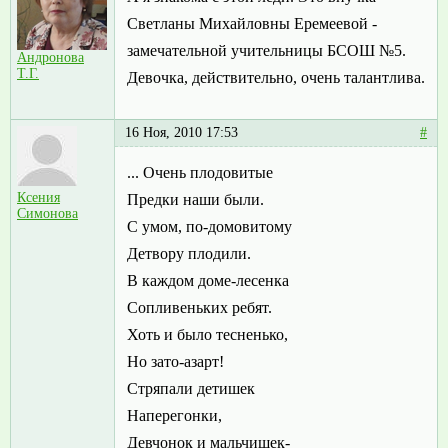
Светланы Михайловны Еремеевой -
замечательной учительницы БСОШ №5.
Андронова
Т.Г.
Девочка, действительно, очень талантлива.
16 Ноя, 2010 17:53
#
... Очень плодовитые
Ксения
Предки наши были.
Симонова
С умом, по-домовитому
Детвору плодили.
В каждом доме-лесенка
Сопливеньких ребят.
Хоть и было тесненько,
Но зато-азарт!
Стряпали детишек
Наперегонки,
Девчонок и мальчишек-