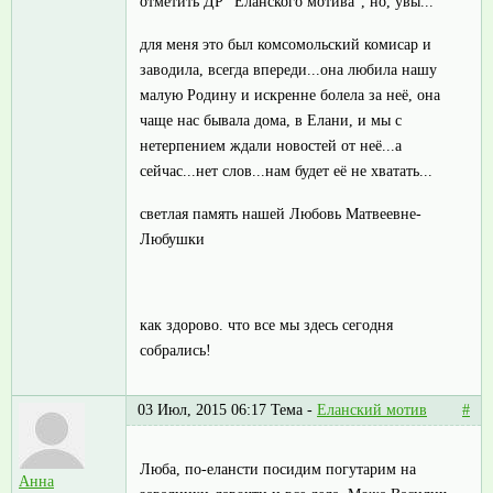
отметить ДР "Еланского мотива", но, увы...
для меня это был комсомольский комисар и
заводила, всегда впереди...она любила нашу
малую Родину и искренне болела за неё, она
чаще нас бывала дома, в Елани, и мы с
нетерпением ждали новостей от неё...а
сейчас...нет слов...нам будет её не хватать...
светлая память нашей Любовь Матвеевне-
Любушки
как здорово. что все мы здесь сегодня
собрались!
03 Июл, 2015 06:17
Тема -
Еланский мотив
#
Люба, по-елансти посидим погутарим на
Анна