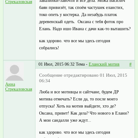
завалинки-лавочти и все дела. Можа Василич
Стрекаловская
баян привизёт, так споём частушек еланстих,
токо опеть у костерка. Да незабудь платок
деревенскый одеть. Оксана с тебя фоток про
Елань. Надо ишо Ивана с дачи как-то выташить?
как здорово. что все мы здесь сегодня
собрались!
01 Июл, 2015 06:32
Тема -
Еланский мотив
#
Сообщение отредактировано 01 Июл, 2015
06:34
Анна
Стрекаловская
Люба и все мотивцы и сайтчане, будем ДР
мотива отмечать? Если да, то после моего
отпуска! Хоть на мотив выйдите, хто де?
Оксана, привет! Как дела? Что нового в Елани?
А мои сандалли уже ждут...
как здорово. что все мы здесь сегодня