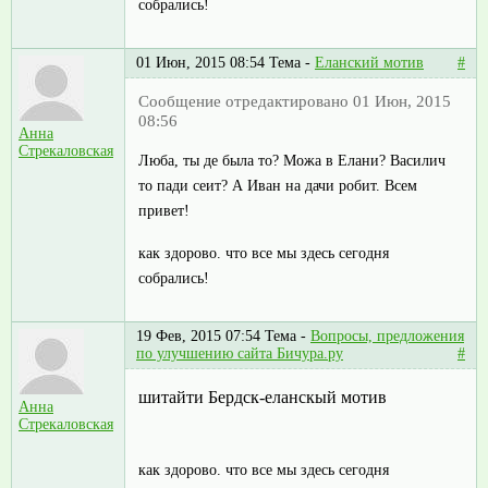
собрались!
01 Июн, 2015 08:54
Тема -
Еланский мотив
#
Сообщение отредактировано 01 Июн, 2015
08:56
Анна
Стрекаловская
Люба, ты де была то? Можа в Елани? Василич
то пади сеит? А Иван на дачи робит. Всем
привет!
как здорово. что все мы здесь сегодня
собрались!
19 Фев, 2015 07:54
Тема -
Вопросы, предложения
по улучшению сайта Бичура.ру
#
шитайти Бердск-еланскый мотив
Анна
Стрекаловская
как здорово. что все мы здесь сегодня