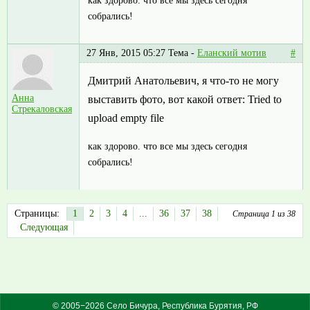
как здорово. что все мы здесь сегодня
собрались!
27 Янв, 2015 05:27
Тема -
Еланский мотив
#
Дмитрий Анатольевич, я что-то не могу
Анна
выставить фото, вот какой ответ: Tried to
Стрекаловская
upload empty file
как здорово. что все мы здесь сегодня
собрались!
Страницы:
1
2
3
4
...
36
37
38
Страница 1 из 38
Следующая
© 2005−2026 Село Бичура, Республика Бурятия, РФ