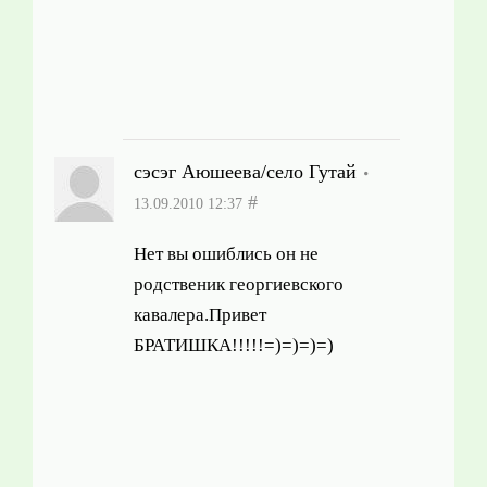
сэсэг Аюшеева/село Гутай
#
13.09.2010 12:37
Нет вы ошиблись он не
родственик георгиевского
кавалера.Привет
БРАТИШКА!!!!!=)=)=)=)