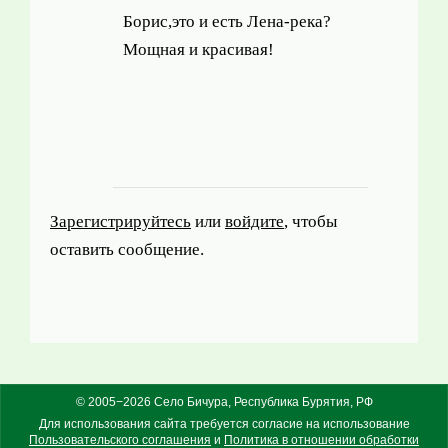
Борис,это и есть Лена-река?
Мощная и красивая!
Зарегистрируйтесь
или
войдите
, чтобы
оставить сообщение.
© 2005−2026 Село Бичура, Республика Бурятия, РФ
Для использования сайта требуется согласие на использование
Пользовательского соглашения
и
Политика в отношении обработки