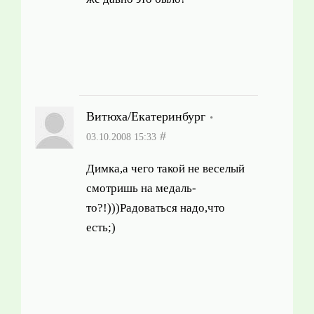
Витюха/Екатеринбург
#
03.10.2008 15:33
Димка,а чего такой не веселый
смотришь на медаль-
то?!)))Радоваться надо,что
есть;)