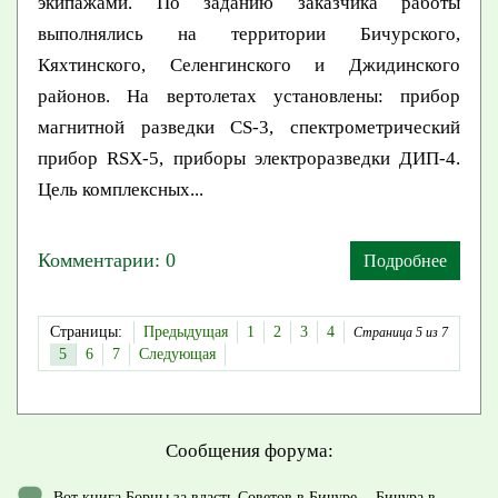
экипажами. По заданию заказчика работы
выполнялись на территории Бичурского,
Кяхтинского, Селенгинского и Джидинского
районов. На вертолетах установлены: прибор
магнитной разведки CS-3, спектрометрический
прибор RSX-5, приборы электроразведки ДИП-4.
Цель комплексных...
Комментарии: 0
Подробнее
Страницы:
Предыдущая
1
2
3
4
Страница 5 из 7
5
6
7
Следующая
Сообщения форума:
Вот книга Борцы за власть Советов в Бичуре.
-
Бичура в