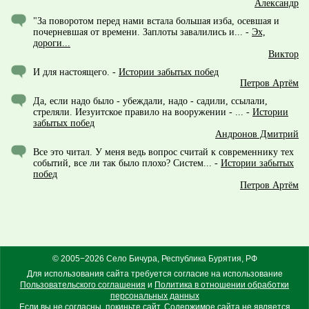
Александр
"За поворотом перед нами встала большая изба, осевшая и
почерневшая от времени. Заплоты завалились и...
-
Эх,
дороги...
Виктор
И для настоящего.
-
Истории забытых побед
Петров Артём
Да, если надо было - убеждали, надо - садили, ссылали,
стреляли. Иезуитское правило на вооружении - ...
-
Истории
забытых побед
Андронов Дмитрий
Все это читал. У меня ведь вопрос считай к современнику тех
событий, все ли так было плохо? Систем...
-
Истории забытых
побед
Петров Артём
© 2005−2026 Село Бичура, Республика Бурятия, РФ
Для использования сайта требуется согласие на использование
Пользовательского соглашения
и
Политика в отношении обработки
персональных данных
Если вы не согласны, покиньте сайт. Содержимое сайта не является