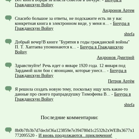
Гражданскую Войну
Андронов Артем
Спасибо большое за ответы, не подскажите есть ли у вас
конкретная книга в электронном виде, у меня н...
-
Бичура в
Гражданскую Войну
shtefa
Добрый вечер!В книге "Бурятия в годы гражданской войны"
П. Т. Хаптаева упоминаются к...
-
Бичура в Гражданскую
Войну
Андронов Дмитрий
Здравствуйте! Речь идет о январе 1920 года. 12 января под
Зардамой шли бои с японцами, которые унесл...
-
Бичура в
Гражданскую Войну
Петров Артём
Я решила создать новую тему, поскольку ищу хоть какие-то
данные про своего прапрадедушку Тимофеева В...
-
Бичура в
Гражданскую Войну
shtefa
Последние комментарии:
8b0b7fb3b7d7decbf36a123859e7e394780d1c2532b2xWEBx3677x1
772095520
-
И вновь продолжаются...приключения!