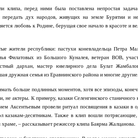
ли клипа, перед ними была поставлена непростая задач
ь передать дух народов, живущих на земле Бурятии и н
ляется любовь к Родине, берущая свое начало в красоте и в
тые жители республики: пастухи коневладельца Петра М
мья Филатовых из Большого Куналея, ветеран ВОВ, учас
естный дархан, мастер ювелирного дела Булат Жамбало
шая дружная семья из Еравнинского района и многие другие
имать больше подлинных моментов, хотя все эпизоды, коне
и, не актеры. К примеру, казаки Селенгинского станичного 
ием Аксентьевым провели ритуал посвящения в казаки в од
ол казакам-десятникам. Также в клип вошли потрясающие,
 храме, – рассказывает режиссер клипа Баярма Жалцанова.