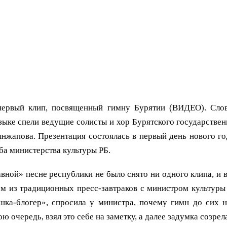
первый клип, посвященный гимну Бурятии (ВИДЕО). Сло
зыке спели ведущие солисты и хор Бурятского государствен
ынжапова. Презентация состоялась в первый день нового г
а министерства культуры РБ.
авной» песне республики не было снято ни одного клипа, и 
ом из традиционных пресс-завтраков с министром культур
ушка-блогер», спросила у министра, почему гимн до сих н
ю очередь, взял это себе на заметку, а далее задумка созрел