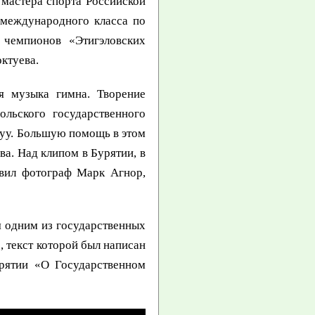
 мастера спорта Российской
 международного класса по
 чемпионов «Этигэловских
ктуева.
ая музыка гимна. Творение
льского государственного
хуу. Большую помощь в этом
а. Над клипом в Бурятии, в
твил фотограф Марк Агнор,
я одним из государственных
 текст которой был написан
рятии «О Государственном