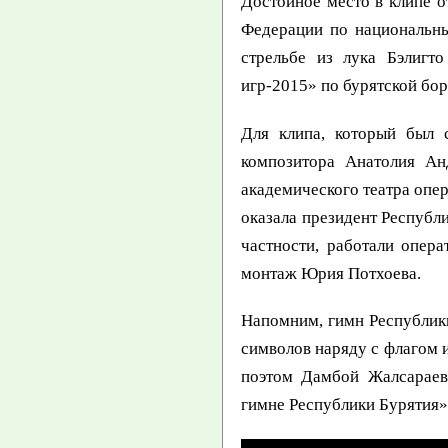
Достойное место в клипе о
Федерации по национальны
стрельбе из лука Бэлигт
игр-2015» по бурятской бо
Для клипа, который был с
композитора Анатолия Ан
академического театра опе
оказала президент Республ
частности, работали опер
монтаж Юрия Потхоева.
Напомним, гимн Республики
символов наряду с флагом 
поэтом Дамбой Жалсараев
гимне Республики Бурятия» 