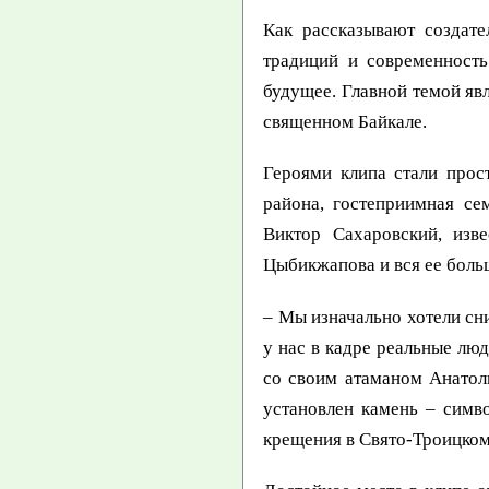
Как рассказывают создате
традиций и современност
будущее. Главной темой яв
священном Байкале.
Героями клипа стали прос
района, гостеприимная се
Виктор Сахаровский, изв
Цыбикжапова и вся ее боль
– Мы изначально хотели сн
у нас в кадре реальные люд
со своим атаманом Анатол
установлен камень – симв
крещения в Свято-Троицком