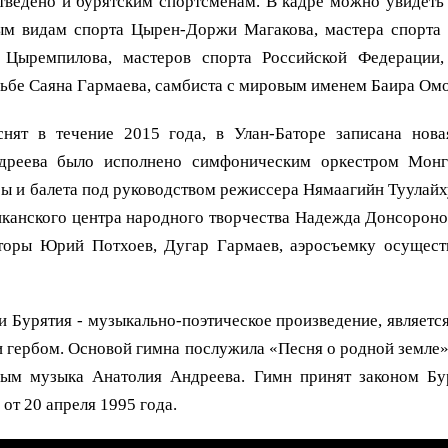
тведено и бурятским спортсменам. В кадре можно увидеть
м видам спорта Цырен-Доржи Магакова, мастера спорта
о Цыремпилова, мастеров спорта Российской Федерации,
рьбе Саяна Гармаева, самбиста с мировым именем Баира Омо
нят в течение 2015 года, в Улан-Баторе записана нов
дреева было исполнено симфоническим оркестром Монго
ры и балета под руководством режиссера Нямаагийн Туулай
иканского центра народного творчества Надежда Донсоронов
аторы Юрий Потхоев, Дугар Гармаев, аэросъемку осущес
 Бурятия - музыкально-поэтическое произведение, являетс
и гербом. Основой гимна послужила «Песня о родной земле»,
ым музыка Анатолия Андреева. Гимн принят законом Бу
от 20 апреля 1995 года.