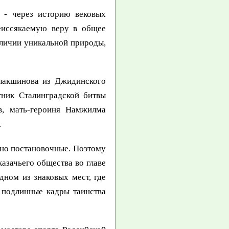
а - через историю вековых
еиссякаемую веру в общее
еличии уникальной природы,
алакшинова из Джидинского
тник Сталинградской битвы
в, мать-героиня Намжилма
.
чно постановочные. Поэтому
казачьего общества во главе
ном из знаковых мест, где
 подлинные кадры таинства