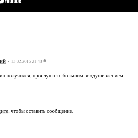
ий
#
13.02.2016 21:48
ип получился, прослушал с большим воодушевлением.
дите
, чтобы оставить сообщение.