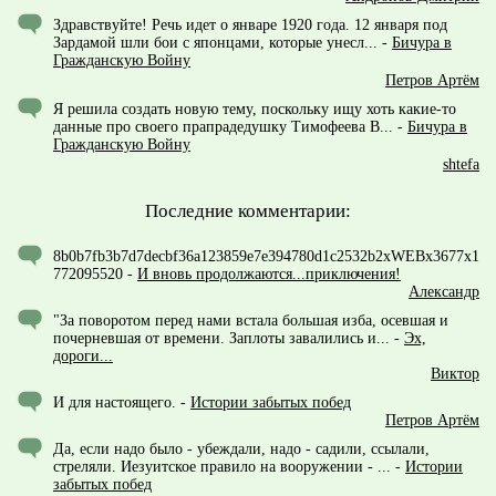
Здравствуйте! Речь идет о январе 1920 года. 12 января под
Зардамой шли бои с японцами, которые унесл...
-
Бичура в
Гражданскую Войну
Петров Артём
Я решила создать новую тему, поскольку ищу хоть какие-то
данные про своего прапрадедушку Тимофеева В...
-
Бичура в
Гражданскую Войну
shtefa
Последние комментарии:
8b0b7fb3b7d7decbf36a123859e7e394780d1c2532b2xWEBx3677x1
772095520
-
И вновь продолжаются...приключения!
Александр
"За поворотом перед нами встала большая изба, осевшая и
почерневшая от времени. Заплоты завалились и...
-
Эх,
дороги...
Виктор
И для настоящего.
-
Истории забытых побед
Петров Артём
Да, если надо было - убеждали, надо - садили, ссылали,
стреляли. Иезуитское правило на вооружении - ...
-
Истории
забытых побед