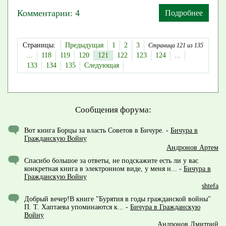
Комментарии: 4
Подробнее
Страницы:
Предыдущая
1
2
3
Страница 121 из 135
...
118
119
120
121
122
123
124
...
133
134
135
Следующая
Сообщения форума:
Вот книга Борцы за власть Советов в Бичуре.
-
Бичура в
Гражданскую Войну
Андронов Артем
Спасибо большое за ответы, не подскажите есть ли у вас
конкретная книга в электронном виде, у меня н...
-
Бичура в
Гражданскую Войну
shtefa
Добрый вечер!В книге "Бурятия в годы гражданской войны"
П. Т. Хаптаева упоминаются к...
-
Бичура в Гражданскую
Войну
Андронов Дмитрий