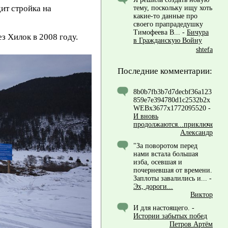
ит стройка на
тему, поскольку ищу хоть
какие-то данные про
своего прапрадедушку
Тимофеева В...
-
Бичура
з Хилок в 2008 году.
в Гражданскую Войну
shtefa
Последние комментарии:
8b0b7fb3b7d7decbf36a123
859e7e394780d1c2532b2x
WEBx3677x1772095520
-
И вновь
продолжаются...приключения!
Александр
"За поворотом перед
нами встала большая
изба, осевшая и
почерневшая от времени.
Заплоты завалились и...
-
Эх, дороги...
Виктор
И для настоящего.
-
Истории забытых побед
Петров Артём