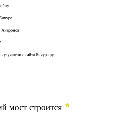
Войну
 Бичуре
м Андронов!
?
о улучшению сайта Бичура.ру
й мост строится