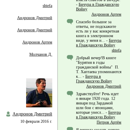
-
Бичура в Гражданскую
shtefa
Войну
Андронов Артем
Андронов Дмитрий
Спасибо большое за
ответы, не подскажите
Андронов Дмитрий
есть ли у вас конкретная
книга в электронном
виде, у меня н...
-
Бичура
Андронов Артем
в Гражданскую Войну
shtefa
Молчанов Д.
Добрый вечер!В книге
"Бурятия в годы
гражданской войны" П.
Т. Хаптаева упоминаются
к...
-
Бичура в
Гражданскую Войну
Андронов Дмитрий
Здравствуйте! Речь идет
о январе 1920 года. 12
января под Зардамой
шли бои с японцами,
которые унесл...
-
Бичура
Андронов Дмитрий
в Гражданскую Войну
10 февраля 2016 г.
Петров Артём
Я решила создать новую