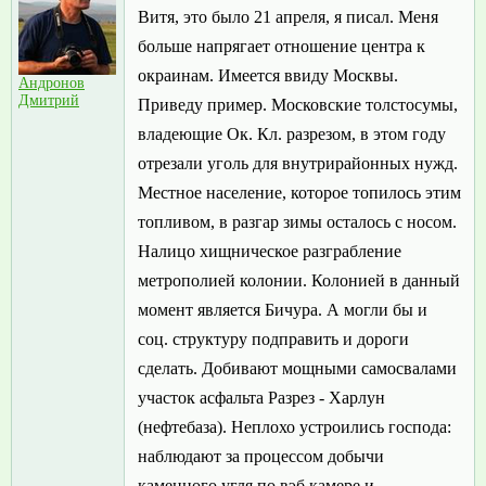
Витя, это было 21 апреля, я писал. Меня
больше напрягает отношение центра к
окраинам. Имеется ввиду Москвы.
Андронов
Дмитрий
Приведу пример. Московские толстосумы,
владеющие Ок. Кл. разрезом, в этом году
отрезали уголь для внутрирайонных нужд.
Местное население, которое топилось этим
топливом, в разгар зимы осталось с носом.
Налицо хищническое разграбление
метрополией колонии. Колонией в данный
момент является Бичура. А могли бы и
соц. структуру подправить и дороги
сделать. Добивают мощными самосвалами
участок асфальта Разрез - Харлун
(нефтебаза). Неплохо устроились господа:
наблюдают за процессом добычи
каменного угля по вэб камере и