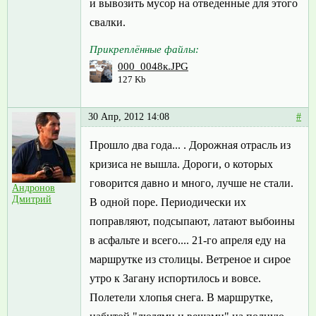
и вывозить мусор на отведенные для этого
свалки.
Прикреплённые файлы:
000_0048к.JPG
127 Kb
30 Апр, 2012 14:08
#
Прошло два года... . Дорожная отрасль из
кризиса не вышла. Дороги, о которых
говорится давно и много, лучше не стали.
Андронов
Дмитрий
В одной поре. Периодически их
поправляют, подсыпают, латают выбоины
в асфальте и всего.... 21-го апреля еду на
маршрутке из столицы. Ветреное и сирое
утро к Загану испортилось и вовсе.
Полетели хлопья снега. В маршрутке,