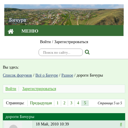
МЕНЮ
Войти
/
Зарегистрироваться
Вы здесь:
Список форумов
/
Всё о Бичуре
/
Разное
/
дороги Бичуры
Войти
Зарегистрироваться
Страницы:
Предыдущая
1
2
3
4
5
Страница 5 из 5
дороги Бичуры
18 Май, 2010 10:39
#