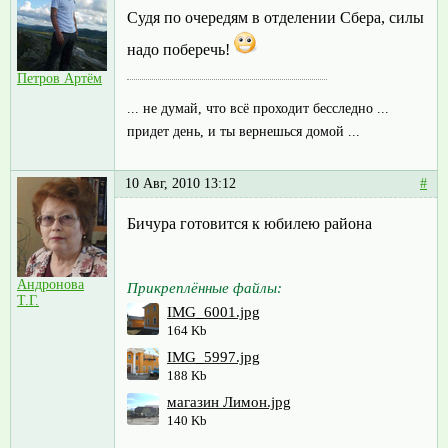
Судя по очередям в отделении Сбера, силы
надо поберечь!
Петров Артём
... не думай, что всё проходит бесследно ...
придет день, и ты вернешься домой ...
10 Авг, 2010 13:12
#
Бичура готовится к юбилею района
Андронова
Прикреплённые файлы:
Т.Г.
IMG_6001.jpg
164 Kb
IMG_5997.jpg
188 Kb
магазин Лимон.jpg
140 Kb