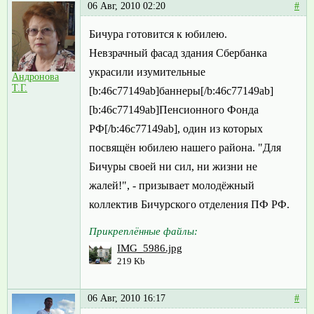
06 Авг, 2010 02:20
#
Бичура готовится к юбилею.
Невзрачный фасад здания Сбербанка
украсили изумительные
Андронова
Т.Г.
[b:46c77149ab]баннеры[/b:46c77149ab]
[b:46c77149ab]Пенсионного Фонда
РФ[/b:46c77149ab], один из которых
посвящён юбилею нашего района. "Для
Бичуры своей ни сил, ни жизни не
жалей!", - призывает молодёжный
коллектив Бичурского отделения ПФ РФ.
Прикреплённые файлы:
IMG_5986.jpg
219 Kb
06 Авг, 2010 16:17
#