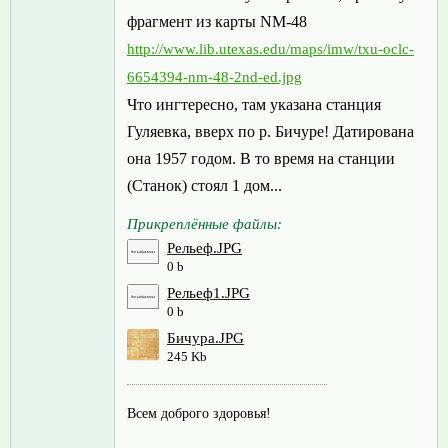
фрагмент из карты NM-48
http://www.lib.utexas.edu/maps/imw/txu-oclc-
6654394-nm-48-2nd-ed.jpg
Что ингтересно, там указана станция
Гуляевка, вверх по р. Бичуре! Датирована
она 1957 годом. В то время на станции
(Станок) стоял 1 дом...
Прикреплённые файлы:
Рельеф.JPG
0 b
Рельеф1.JPG
0 b
Бичура.JPG
245 Kb
Всем доброго здоровья!