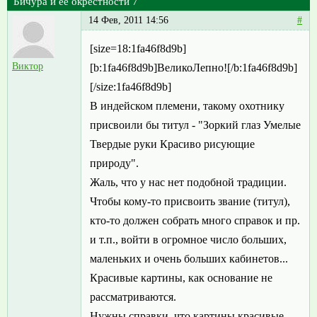
Бичура и её окрестности 7
14 Фев, 2011 14:56
#
[size=18:1fa46f8d9b]
Виктор
[b:1fa46f8d9b]ВеликоЛепно![/b:1fa46f8d9b]
[/size:1fa46f8d9b]
В индейском племени, такому охотнику
присвоили бы титул - "Зоркий глаз Умелые
Твердые руки Красиво рисующие
природу".
Жаль, что у нас нет подобной традиции.
Чтобы кому-то присвоить звание (титул),
кто-то должен собрать много справок и пр.
и т.п., войти в огромное число больших,
маленьких и очень больших кабинетов...
Красивые картины, как основание не
рассматриваются.
Нужны справки, что картины красивые.