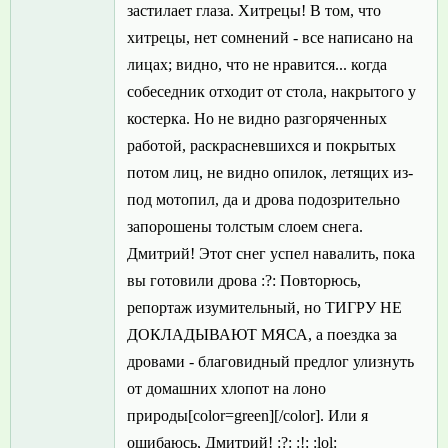
застилает глаза. Хитрецы! В том, что
хитрецы, нет сомнений - все написано на
лицах; видно, что не нравится... когда
собеседник отходит от стола, накрытого у
костерка. Но не видно разгоряченных
работой, раскрасневшихся и покрытых
потом лиц, не видно опилок, летящих из-
под мотопил, да и дрова подозрительно
запорошены толстым слоем снега.
Дмитрий! Этот снег успел навалить, пока
вы готовили дрова :?: Повторюсь,
репортаж изумительный, но ТИГРУ НЕ
ДОКЛАДЫВАЮТ МЯСА, а поездка за
дровами - благовидный предлог улизнуть
от домашних хлопот на лоно
природы[color=green][/color]. Или я
ошибаюсь, Дмитрий! :?: :!: :lol: