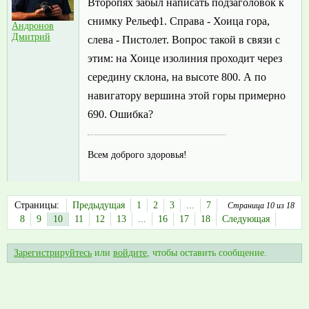
Второпях забыл написать подзаголовок к
снимку Рельеф1. Справа - Хоица гора,
Андронов
Дмитрий
слева - Пистолет. Вопрос такой в связи с
этим: на Хоице изолиния проходит через
середину склона, на высоте 800. А по
навигатору вершина этой горы примерно
690. Ошибка?
Всем доброго здоровья!
Страницы:
Предыдущая
1
2
3
...
7
Страница 10 из 18
8
9
10
11
12
13
...
16
17
18
Следующая
Зарегистрируйтесь
или
войдите
, чтобы оставить сообщение.