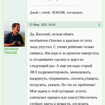
Давай с тобой, ЗЕМЛЯК, поговорим...
15 Фев, 2011 10:41
#
Да, Василий, нельзя объять
необъятное.Опилки и красные от пота
лица упустил. С этими ребятами только
Андронов
Дмитрий
свяжись. Им надо и за прошлое наверстать,
и сегодняшнее сделать и задел на
следующий раз. А еще им надо старый
ЗИЛ подремонтировать, зачекеровать,
выдернуть, откряжевать, спилить,утащить,
погрузить, увязать. Но это их проблемы!
Моя задача в этой кутерьме: успеть
снять(свет пришел-или ушел) Обеспечить
глубину цвета и резкости, отследить