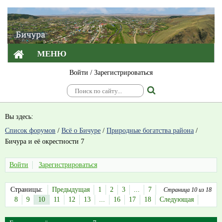
МЕНЮ
Войти
/
Зарегистрироваться
Вы здесь:
Список форумов
/
Всё о Бичуре
/
Природные богатства района
/
Бичура и её окрестности 7
Войти
Зарегистрироваться
Страницы:
Предыдущая
1
2
3
...
7
Страница 10 из 18
8
9
10
11
12
13
...
16
17
18
Следующая