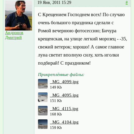
19 Янв, 2011 15:29
#
С Крещением Господнем всех! По случаю
очень большого праздника сделали с
Ромой вечернюю фотосессию; Бичура
Андронов
Дмитрий
крещенская, на улице легкий морозец - -35,
свежий ветерок; хорошо! А самое главное
луна светит вполную силу, хоть иголки
подбирай! С праздником!
Прикреплённые файлы:
_MG_4099.jpg
149 Kb
_MG_4095.jpg
151 Kb
_MG_4115.jpg
168 Kb
_MG_4104.jpg
159 Kb