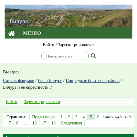
МЕНЮ
Войти
/
Зарегистрироваться
Вы здесь:
Список форумов
/
Всё о Бичуре
/
Природные богатства района
/
Бичура и её окрестности 7
Войти
Зарегистрироваться
Страницы:
Предыдущая
1
2
3
4
5
6
Страница 5 из 18
7
8
...
16
17
18
Следующая