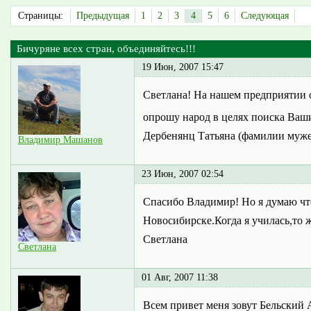
Страницы:
Предыдущая
1
2
3
4
5
6
Следующая
Бичуряне всех стран, объединяйтесь!!!
19 Июн, 2007 15:47
Светлана! На нашем предприятии о
опрошу народ в целях поиска Ваш
Дербенянц Татьяна (фамилии муже
Владимир Машанов
23 Июн, 2007 02:54
Спасибо Владимир! Но я думаю что
Новосибирске.Когда я училась,то 
Светлана
Светлана
01 Авг, 2007 11:38
Всем привет меня зовут Бельский 